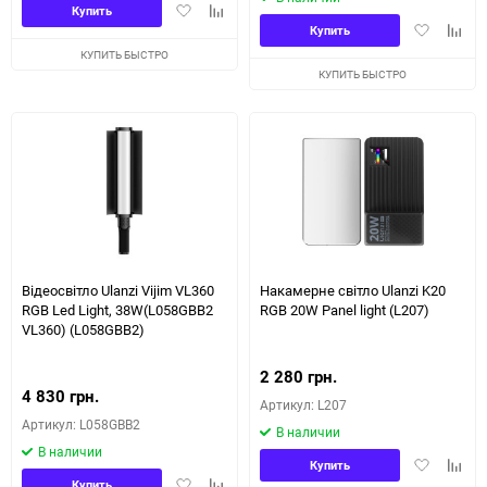
Добавить
Добавить
Купить
Добавить
Доба
в
к
Купить
в
к
избранное
сравнению
КУПИТЬ БЫСТРО
избранное
сравн
КУПИТЬ БЫСТРО
Відеосвітло Ulanzi Vijim VL360
Накамерне світло Ulanzi K20
RGB Led Light, 38W(L058GBB2
RGB 20W Panel light (L207)
VL360) (L058GBB2)
2 280 грн.
4 830 грн.
Артикул: L207
Артикул: L058GBB2
В наличии
В наличии
Добавить
Доба
Купить
Добавить
Добавить
в
к
Купить