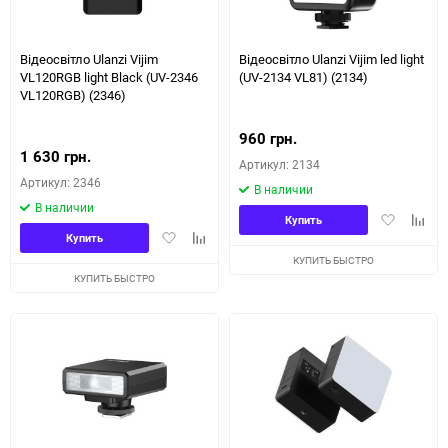
150
Відеосвітло Ulanzi Vijim
Відеосвітло Ulanzi Vijim led light
VL120RGB light Black (UV-2346
(UV-2134 VL81) (2134)
VL120RGB) (2346)
960 грн.
1 630 грн.
Артикул: 2134
Артикул: 2346
В наличии
В наличии
Добавить
Доба
Купить
Добавить
Добавить
в
к
Купить
в
к
избранное
сравн
КУПИТЬ БЫСТРО
избранное
сравнению
КУПИТЬ БЫСТРО