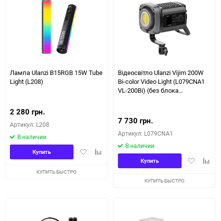
Лампа Ulanzi B15RGB 15W Tube
Відеосвітло Ulanzi Vijim 200W
Light (L208)
Bi-color Video Light (L079CNA1
VL-200Bi) (без блока
живлення) (L079CNA1)
2 280 грн.
7 730 грн.
Артикул: L208
Артикул: L079CNA1
В наличии
В наличии
Добавить
Добавить
Купить
Добавить
Доба
в
к
Купить
в
к
избранное
сравнению
КУПИТЬ БЫСТРО
избранное
сравн
КУПИТЬ БЫСТРО