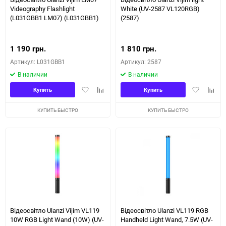
Videography Flashlight
White (UV-2587 VL120RGB)
(L031GBB1 LM07) (L031GBB1)
(2587)
1 190 грн.
1 810 грн.
Артикул: L031GBB1
Артикул: 2587
В наличии
В наличии
Добавить
Добавить
Добавить
Доба
Купить
Купить
в
к
в
к
избранное
сравнению
избранное
сравн
КУПИТЬ БЫСТРО
КУПИТЬ БЫСТРО
Відеосвітло Ulanzi Vijim VL119
Відеосвітло Ulanzi VL119 RGB
10W RGB Light Wand (10W) (UV-
Handheld Light Wand, 7.5W (UV-