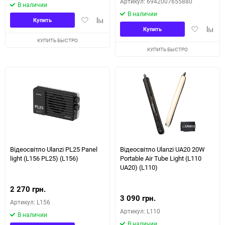
Артикул: 6942007655880
В наличии
В наличии
Добавить
Добавить
Купить
Добавить
Доба
в
к
Купить
в
к
избранное
сравнению
КУПИТЬ БЫСТРО
избранное
сравн
КУПИТЬ БЫСТРО
Відеосвітло Ulanzi PL25 Panel
Відеосвітло Ulanzi UA20 20W
light (L156 PL25) (L156)
Portable Air Tube Light (L110
UA20) (L110)
2 270 грн.
3 090 грн.
Артикул: L156
Артикул: L110
В наличии
В наличии