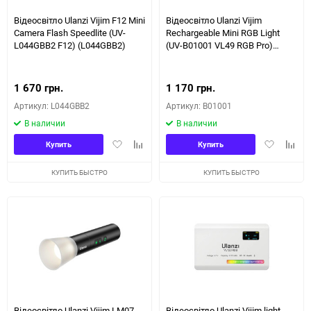
Відеосвітло Ulanzi Vijim F12 Mini
Відеосвітло Ulanzi Vijim
Camera Flash Speedlite (UV-
Rechargeable Mini RGB Light
L044GBB2 F12) (L044GBB2)
(UV-B01001 VL49 RGB Pro)
(B01001)
1 670 грн.
1 170 грн.
Артикул: L044GBB2
Артикул: B01001
В наличии
В наличии
Добавить
Добавить
Добавить
Доба
Купить
Купить
в
к
в
к
избранное
сравнению
избранное
сравн
КУПИТЬ БЫСТРО
КУПИТЬ БЫСТРО
Відеосвітло Ulanzi Vijim LM07
Відеосвітло Ulanzi Vijim light