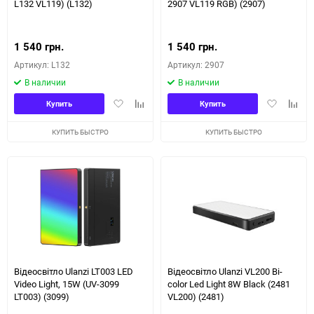
L132 VL119) (L132)
2907 VL119 RGB) (2907)
1 540 грн.
1 540 грн.
Артикул: L132
Артикул: 2907
В наличии
В наличии
Добавить
Добавить
Добавить
Доба
Купить
Купить
в
к
в
к
избранное
сравнению
избранное
сравн
КУПИТЬ БЫСТРО
КУПИТЬ БЫСТРО
Відеосвітло Ulanzi LT003 LED
Відеосвітло Ulanzi VL200 Bi-
Video Light, 15W (UV-3099
color Led Light 8W Black (2481
LT003) (3099)
VL200) (2481)