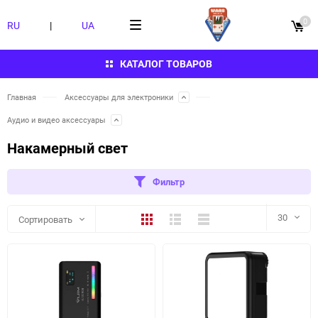
0
RU
|
UA
КАТАЛОГ ТОВАРОВ
Главная
Аксессуары для электроники
Аудио и видео аксессуары
Накамерный свет
Фильтр
Плитка
Подробно
Компактно
30
Сортировать
30
60
90