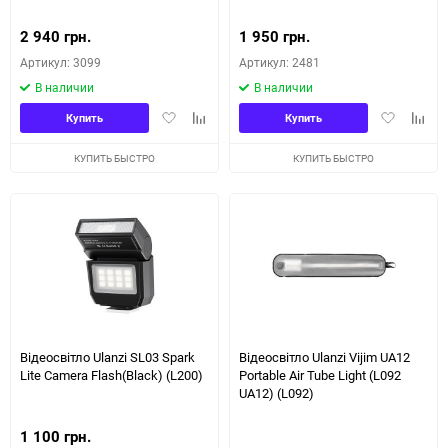
2 940 грн.
1 950 грн.
Артикул: 3099
Артикул: 2481
В наличии
В наличии
Добавить
Добавить
Добавить
Доба
Купить
Купить
в
к
в
к
избранное
сравнению
избранное
сравн
КУПИТЬ БЫСТРО
КУПИТЬ БЫСТРО
Відеосвітло Ulanzi SL03 Spark
Відеосвітло Ulanzi Vijim UA12
Lite Camera Flash(Black) (L200)
Portable Air Tube Light (L092
UA12) (L092)
1 100 грн.