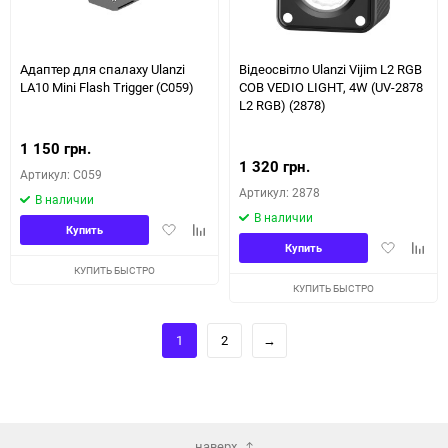
Адаптер для спалаху Ulanzi
Відеосвітло Ulanzi Vijim L2 RGB
LA10 Mini Flash Trigger (C059)
COB VEDIO LIGHT, 4W (UV-2878
L2 RGB) (2878)
1 150 грн.
1 320 грн.
Артикул: C059
Артикул: 2878
В наличии
В наличии
Добавить
Добавить
Купить
Добавить
Доба
в
к
Купить
в
к
избранное
сравнению
КУПИТЬ БЫСТРО
избранное
сравн
КУПИТЬ БЫСТРО
1
2
→
наверх