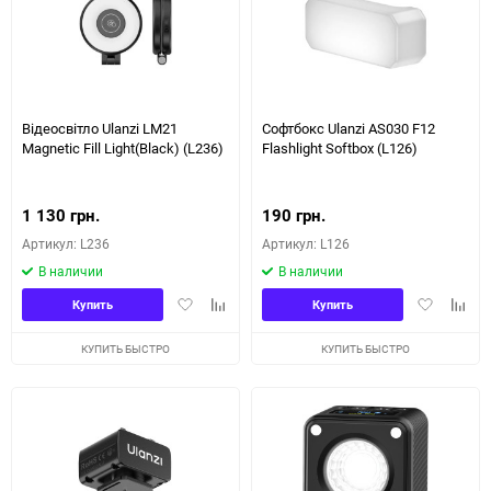
Відеосвітло Ulanzi LM21
Софтбокс Ulanzi AS030 F12
Magnetic Fill Light(Black) (L236)
Flashlight Softbox (L126)
1 130 грн.
190 грн.
Артикул: L236
Артикул: L126
В наличии
В наличии
Добавить
Добавить
Добавить
Доба
Купить
Купить
в
к
в
к
избранное
сравнению
избранное
сравн
КУПИТЬ БЫСТРО
КУПИТЬ БЫСТРО