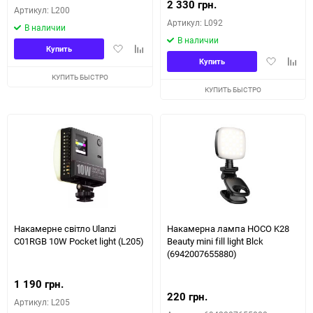
2 330 грн.
Артикул: L200
Артикул: L092
В наличии
В наличии
Добавить
Добавить
Купить
Добавить
Доба
в
к
Купить
в
к
избранное
сравнению
КУПИТЬ БЫСТРО
избранное
сравн
КУПИТЬ БЫСТРО
Накамерне світло Ulanzi
Накамерна лампа HOCO K28
C01RGB 10W Pocket light (L205)
Beauty mini fill light Blck
(6942007655880)
1 190 грн.
220 грн.
Артикул: L205