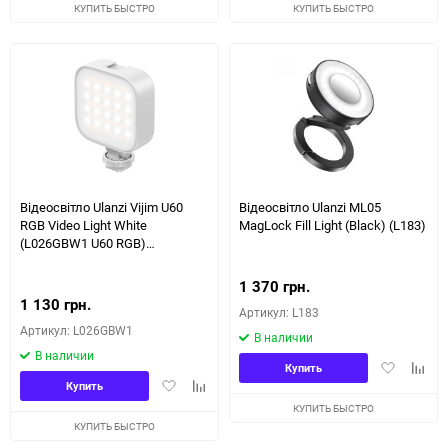
избранное
сравнению
избранное
сравн
КУПИТЬ БЫСТРО
КУПИТЬ БЫСТРО
Відеосвітло Ulanzi Vijim U60
Відеосвітло Ulanzi ML05
RGB Video Light White
MagLock Fill Light (Black) (L183)
(L026GBW1 U60 RGB)
(L026GBW1)
1 370 грн.
1 130 грн.
Артикул: L183
Артикул: L026GBW1
В наличии
В наличии
Добавить
Доба
Купить
Добавить
Добавить
в
к
Купить
в
к
избранное
сравн
КУПИТЬ БЫСТРО
избранное
сравнению
КУПИТЬ БЫСТРО