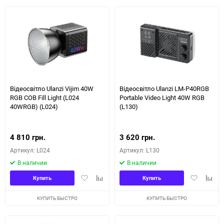
Відеосвітло Ulanzi Vijim 40W
Відеосвітло Ulanzi LM-P40RGB
RGB COB Fill Light (L024
Portable Video Light 40W RGB
40WRGB) (L024)
(L130)
4 810 грн.
3 620 грн.
Артикул: L024
Артикул: L130
В наличии
В наличии
Добавить
Добавить
Добавить
Доба
Купить
Купить
в
к
в
к
избранное
сравнению
избранное
сравн
КУПИТЬ БЫСТРО
КУПИТЬ БЫСТРО