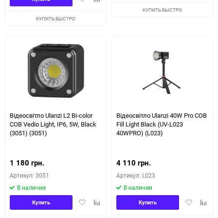
в
к
избранное
сравн
КУПИТЬ БЫСТРО
избранное
сравнению
КУПИТЬ БЫСТРО
Відеосвітло Ulanzi L2 Bi-color
Відеосвітло Ulanzi 40W Pro COB
COB Vedio Light, IP6, 5W, Black
Fill Light Black (UV-L023
(3051) (3051)
40WPRO) (L023)
1 180 грн.
4 110 грн.
Артикул: 3051
Артикул: L023
В наличии
В наличии
Добавить
Добавить
Добавить
Доба
Купить
Купить
в
к
в
к