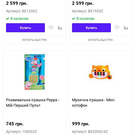
2 599 грн.
2 599 грн.
Артикул: BX1206Z
Артикул: BX1953Z
В наличии
В наличии
Добавить
Добавить
Добавить
Доба
Купить
Купить
в
к
в
к
избранное
сравнению
избранное
сравн
КУПИТЬ БЫСТРО
КУПИТЬ БЫСТРО
Розвивальна іграшка Peppa -
Музична іграшка - Міні-
Мій Перший Пульт
котофон
745 грн.
999 грн.
Артикул: 1500025
Артикул: BX2004C4Z