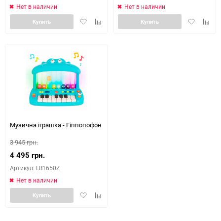
Нет в наличии
Нет в наличии
Добавить
Добавить
Добавить
Доба
Купить
Купить
в
к
в
к
избранное
сравнению
избранное
сравн
Музична іграшка - Гіппопофон
3 945 грн.
4 495 грн.
Артикул: LB1650Z
Нет в наличии
Добавить
Добавить
Купить
в
к
избранное
сравнению