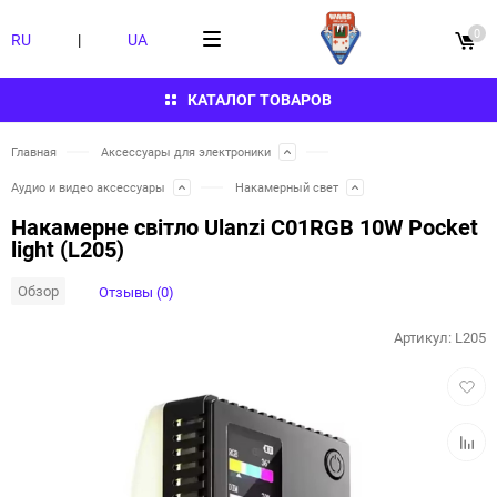
0
RU
|
UA
КАТАЛОГ ТОВАРОВ
Главная
Аксессуары для электроники
Аудио и видео аксессуары
Накамерный свет
Накамерне світло Ulanzi C01RGB 10W Pocket
light (L205)
Обзор
Отзывы (0)
Артикул:
L205
Добав
в
избра
Добав
к
сравн