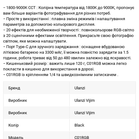
− 1800-9000K CCT : Колірна температура від 1800K до 9000K, пропонує
вам більше варіантів фотографування для різних потреб.
− Просте у використанні : плавна зміна режимів і налаштування
параметрів за допомогою кольорового дисплея.
− 20 ефектів для необмеженої творчості : повнокольорове RGB-світло
з 20 сценічними ефектами освітлення. Прикрасьте свою фотографію
світлом, яке можна налаштувати.
− Порт Type-C для зручного заряджання : оснащене вбудованою
літієвою батареєю на 3300 мАг, її можна повністю зарядити за 1.5
години, робота триває від 50 до 480 хвилин залежно від яскравості.
− Кишеньковий розмір : важить лише 120 г, C01RGB можна легко
покласти в кишеню для використання в дорозі.
− C01RGB із кріпленням 1/4 та швидкознімним затискачем .
Бренд
Ulanzi
Виробник
Ulanzi Vijim
Виробник
Ulanzi Vijim
Колір
Black
Модель
C01RGB