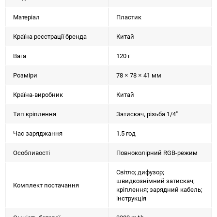
Матеріал
Пластик
Країна реєстрації бренда
Китай
Вага
120 г
Розміри
78 × 78 × 41 мм
Країна-виробник
Китай
Тип кріплення
Затискач, різьба 1/4"
Час заряджання
1.5 год
Особливості
Повноколірний RGB-режим
Світло; дифузор;
швидкознімний затискач;
Комплект постачання
кріплення; зарядний кабель;
інструкція