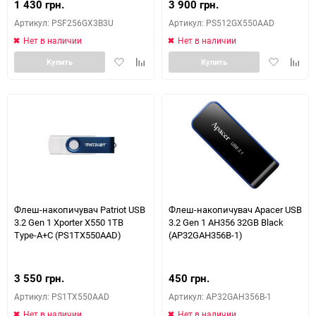
1 430 грн.
3 900 грн.
Артикул: PSF256GX3B3U
Артикул: PS512GX550AAD
Нет в наличии
Нет в наличии
Добавить
Добавить
Добавить
Доба
Купить
Купить
в
к
в
к
избранное
сравнению
избранное
сравн
Флеш-накопичувач Patriot USB
Флеш-накопичувач Apacer USB
3.2 Gen 1 Xporter X550 1TB
3.2 Gen 1 AH356 32GB Black
Type-A+C (PS1TX550AAD)
(AP32GAH356B-1)
3 550 грн.
450 грн.
Артикул: PS1TX550AAD
Артикул: AP32GAH356B-1
Нет в наличии
Нет в наличии