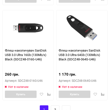
в
к
в
к
избранное
сравнению
избранное
сравн
Флеш-накопичувач SanDisk
Флеш-накопичувач SanDisk
USB 3.0 Ultra 16Gb (130Mb/s)
USB 3.0 Ultra 64Gb (130Mb/s)
Black (SDCZ48-016G-U46)
Black (SDCZ48-064G-U46)
260 грн.
1 170 грн.
Артикул: SDCZ48-016G-U46
Артикул: SDCZ48-064G-U46
Нет в наличии
Нет в наличии
Добавить
Добавить
Добавить
Доба
Купить
Купить
в
к
в
к
избранное
сравнению
избранное
сравн
1
2
→