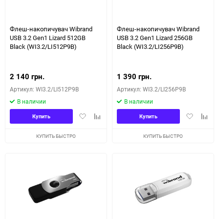
150
Флеш-накопичувач Wibrand
Флеш-накопичувач Wibrand
USB 3.2 Gen1 Lizard 512GB
USB 3.2 Gen1 Lizard 256GB
Black (WI3.2/LI512P9B)
Black (WI3.2/LI256P9B)
2 140 грн.
1 390 грн.
Артикул: WI3.2/LI512P9B
Артикул: WI3.2/LI256P9B
В наличии
В наличии
Добавить
Добавить
Добавить
Доба
Купить
Купить
в
к
в
к
избранное
сравнению
избранное
сравн
КУПИТЬ БЫСТРО
КУПИТЬ БЫСТРО