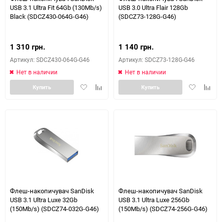
USB 3.1 Ultra Fit 64Gb (130Mb/s)
USB 3.0 Ultra Flair 128Gb
Black (SDCZ430-064G-G46)
(SDCZ73-128G-G46)
1 310 грн.
1 140 грн.
Артикул: SDCZ430-064G-G46
Артикул: SDCZ73-128G-G46
Нет в наличии
Нет в наличии
Добавить
Добавить
Добавить
Доба
Купить
Купить
в
к
в
к
избранное
сравнению
избранное
сравн
Флеш-накопичувач SanDisk
Флеш-накопичувач SanDisk
USB 3.1 Ultra Luxe 32Gb
USB 3.1 Ultra Luxe 256Gb
(150Mb/s) (SDCZ74-032G-G46)
(150Mb/s) (SDCZ74-256G-G46)