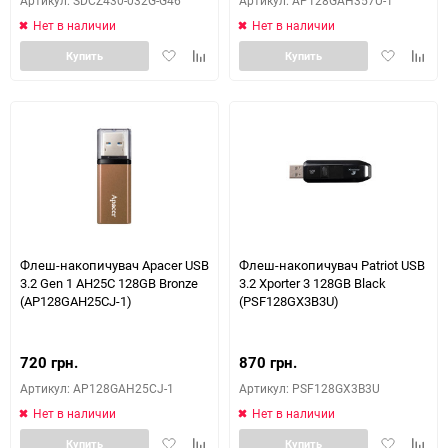
Артикул: SDCZ430-032G-G46
Артикул: AP128GAH357U-1
Нет в наличии
Нет в наличии
Добавить
Добавить
Добавить
Доба
Купить
Купить
в
к
в
к
избранное
сравнению
избранное
сравн
Флеш-накопичувач Apacer USB
Флеш-накопичувач Patriot USB
3.2 Gen 1 AH25C 128GB Bronze
3.2 Xporter 3 128GB Black
(AP128GAH25CJ-1)
(PSF128GX3B3U)
720 грн.
870 грн.
Артикул: AP128GAH25CJ-1
Артикул: PSF128GX3B3U
Нет в наличии
Нет в наличии
Добавить
Добавить
Добавить
Доба
Купить
Купить