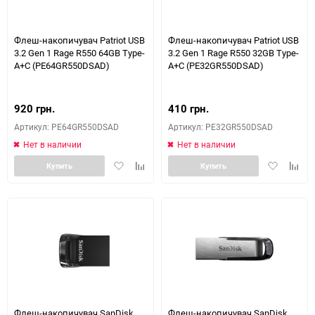
Флеш-накопичувач Patriot USB
Флеш-накопичувач Patriot USB
3.2 Gen 1 Rage R550 64GB Type-
3.2 Gen 1 Rage R550 32GB Type-
A+C (PE64GR550DSAD)
A+C (PE32GR550DSAD)
920 грн.
410 грн.
Артикул: PE64GR550DSAD
Артикул: PE32GR550DSAD
Нет в наличии
Нет в наличии
Добавить
Добавить
Добавить
Доба
Купить
Купить
в
к
в
к
избранное
сравнению
избранное
сравн
Флеш-накопичувач SanDisk
Флеш-накопичувач SanDisk