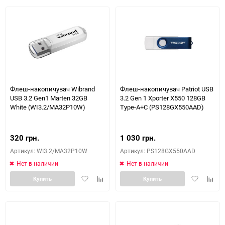
избранное
сравнению
избранное
сравн
Флеш-накопичувач Wibrand
Флеш-накопичувач Patriot USB
USB 3.2 Gen1 Marten 32GB
3.2 Gen 1 Xporter X550 128GB
White (WI3.2/MA32P10W)
Type-A+C (PS128GX550AAD)
320 грн.
1 030 грн.
Артикул: WI3.2/MA32P10W
Артикул: PS128GX550AAD
Нет в наличии
Нет в наличии
Добавить
Добавить
Добавить
Доба
Купить
Купить
в
к
в
к
избранное
сравнению
избранное
сравн