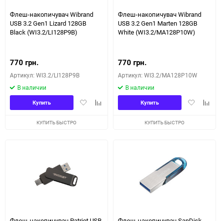
Флеш-накопичувач Wibrand
Флеш-накопичувач Wibrand
USB 3.2 Gen1 Lizard 128GB
USB 3.2 Gen1 Marten 128GB
Black (WI3.2/LI128P9B)
White (WI3.2/MA128P10W)
770 грн.
770 грн.
Артикул: WI3.2/LI128P9B
Артикул: WI3.2/MA128P10W
В наличии
В наличии
Добавить
Добавить
Добавить
Доба
Купить
Купить
в
к
в
к
избранное
сравнению
избранное
сравн
КУПИТЬ БЫСТРО
КУПИТЬ БЫСТРО
Флеш-накопичувач Patriot USB
Флеш-накопичувач SanDisk