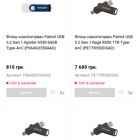
Флеш-накопичувач Patriot USB
Флеш-накопичувач Patriot USB
3.2 Gen 1 Xporter X550 64GB
3.2 Gen 1 Rage R550 1TB Type-
Type-A+C (PS64GX550AAD)
A+C (PE1TR550DSAD)
810 грн.
7 680 грн.
Артикул: PS64GX550AAD
Артикул: PE1TR550DSAD
Нет в наличии
Нет в наличии
Добавить
Добавить
Добавить
Доба
Купить
Купить
в
к
в
к
избранное
сравнению
избранное
сравн