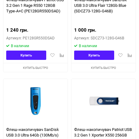
3.2 Gen 1 Rage R550 128GB
USB 3.0 Ultra Flair 128Gb Blue
Type-A+C (PE128GR550DSAD)
(SDCZ73-128G-G46B)
1 240 грн.
1 000 грн.
Артикул: PE128GR550DSAD
Артикул: SDCZ73-128G-G46B
В наличии
В наличии
Добавить
Добавить
Добавить
Доба
Купить
Купить
в
к
в
к
избранное
сравнению
избранное
сравн
КУПИТЬ БЫСТРО
КУПИТЬ БЫСТРО
Флеш-накопичувач SanDisk
Флеш-накопичувач Patriot USB
USB 3.0 Ultra 64Gb (130Mb/s)
3.2 Gen 1 Xporter X550 256GB