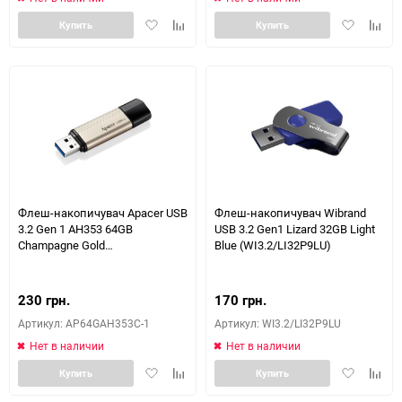
Добавить
Добавить
Добавить
Доба
Купить
Купить
в
к
в
к
избранное
сравнению
избранное
сравн
Флеш-накопичувач Apacer USB
Флеш-накопичувач Wibrand
3.2 Gen 1 AH353 64GB
USB 3.2 Gen1 Lizard 32GB Light
Champagne Gold
Blue (WI3.2/LI32P9LU)
(AP64GAH353C-1)
230 грн.
170 грн.
Артикул: AP64GAH353C-1
Артикул: WI3.2/LI32P9LU
Нет в наличии
Нет в наличии
Добавить
Добавить
Добавить
Доба
Купить
Купить
в
к
в
к