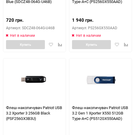
Blue (SDCZ48-064G-U46B)
Type-A+C (PS256GX550AAD)
720 грн.
1 940 грн.
Артикул: SDCZ48-064G-U46B
Артикул: PS256GX550AAD
Нет в наличии
Нет в наличии
Добавить
Добавить
Добавить
Доба
Купить
Купить
в
к
в
к
избранное
сравнению
избранное
сравн
Флеш-накопичувач Patriot USB
Флеш-накопичувач Patriot USB
3.2 Xporter 3 256GB Black
3.2 Gen 1 Xporter X550 512GB
(PSF256GX3B3U)
Type-A+C (PS512GX550AAD)