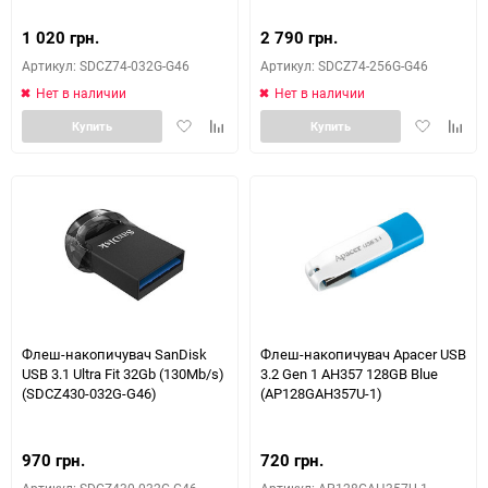
1 020 грн.
2 790 грн.
Артикул: SDCZ74-032G-G46
Артикул: SDCZ74-256G-G46
Нет в наличии
Нет в наличии
Добавить
Добавить
Добавить
Доба
Купить
Купить
в
к
в
к
избранное
сравнению
избранное
сравн
Флеш-накопичувач SanDisk
Флеш-накопичувач Apacer USB
USB 3.1 Ultra Fit 32Gb (130Mb/s)
3.2 Gen 1 AH357 128GB Blue
(SDCZ430-032G-G46)
(AP128GAH357U-1)
970 грн.
720 грн.