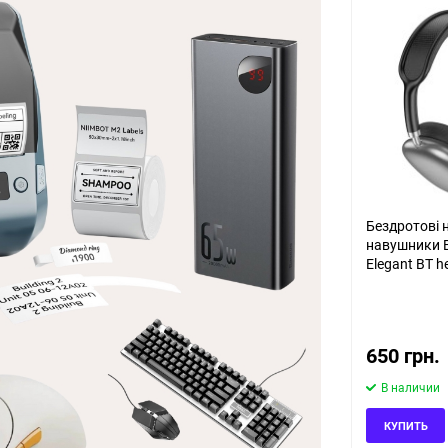
Бездротові 
навушники
Elegant BT 
Gray (69419
650 грн.
В наличии
КУПИТЬ