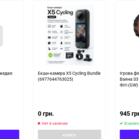
джедая:
Екшн-камера X5 Cycling Bundle
Ігрова фі
(6977644763025)
Ваяна S3 
Фіті (GW)
0 грн.
945 гр
Нет в наличии
В налич
КУПИТЬ