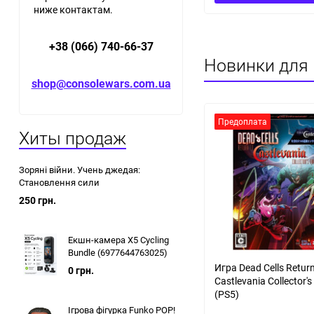
ниже контактам.
+38 (066) 740-66-37
Новинки для 
shop@consolewars.com.ua
Предоплата
Хиты продаж
Зоряні війни. Учень джедая:
Становлення сили
250 грн.
Екшн-камера X5 Cycling
Bundle (6977644763025)
Игра Dead Cells Return
0 грн.
Castlevania Collector's
(PS5)
Ігрова фігурка Funko POP!