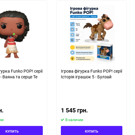
гурка Funko POP! серії
Ігрова фігурка Funko POP! серії
- Ваяна та серце Те
Історія іграшок 5 - Булзай
н.
1 545 грн.
ии
В наличии
КУПИТЬ
КУПИТЬ