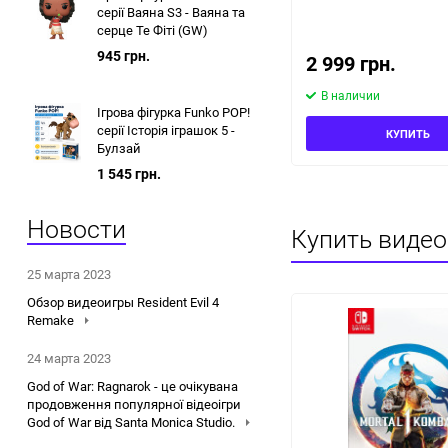
серії Ваяна S3 - Ваяна та
серце Те Фіті (GW)
945 грн.
2 999 грн.
В наличии
Ігрова фігурка Funko POP!
серії Історія іграшок 5 -
КУПИТЬ
Булзай
1 545 грн.
Новости
Купить видео
25 марта 2023
Обзор видеоигры Resident Evil 4
Remake
24 марта 2023
God of War: Ragnarok - це очікувана
продовження популярної відеоігри
God of War від Santa Monica Studio.