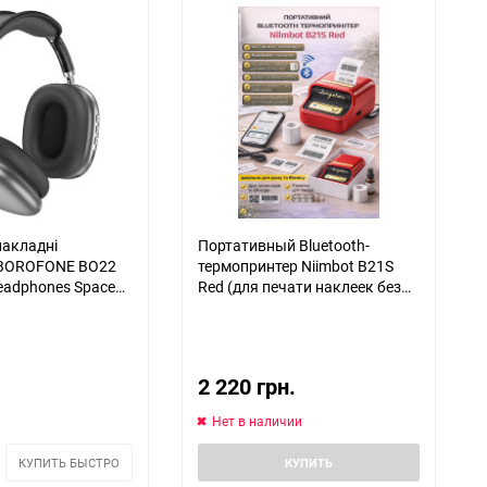
накладні
Портативный Bluetooth-
 BOROFONE BO22
термопринтер Niimbot B21S
headphones Space
Red (для печати наклеек без
91101687)
чернил)
2 220 грн.
Нет в наличии
КУПИТЬ БЫСТРО
КУПИТЬ