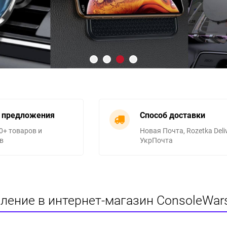
 предложения
Способ доставки
0+ товаров и
Новая Почта, Rozetka Deliv
в
УкрПочта
ление в интернет-магазин ConsoleWar