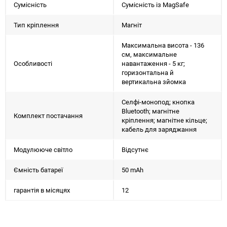
Сумісність
Сумісність із MagSafe
Тип кріплення
Магніт
Максимальна висота - 136
см, максимальне
Особливості
навантаження - 5 кг;
горизонтальна й
вертикальна зйомка
Селфі-монопод; кнопка
Bluetooth; магнітне
Комплект постачання
кріплення; магнітне кільце;
кабель для заряджання
Модулююче світло
Відсутнє
Ємність батареї
50 mAh
гарантія в місяцях
12