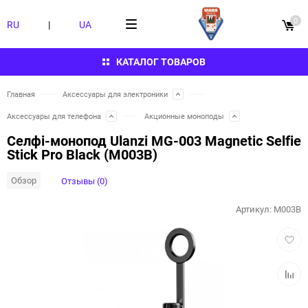
0
RU
|
UA
КАТАЛОГ ТОВАРОВ
Главная
Аксессуары для электроники
Аксессуары для телефона
Акционные моноподы
Селфі-монопод Ulanzi MG-003 Magnetic Selfie
Stick Pro Black (M003B)
Обзор
Отзывы (0)
Артикул:
M003B
Добав
в
избра
Добав
к
сравн