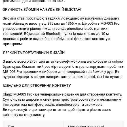
режимі завдяки обертанню на 360°.
ЗРУЧНІСТЬ ЗЙОМКИ НА БУДЬ-ЯКІЙ ВІДСТАНІ
Зйомка стає простішою завдяки 7-секційному висувному дизайну,
який збільшує висоту від 395 мм до 1365 мм. Це робить MG-003 Pro
універсальним рішенням для селфі, відеоблогів або прямих
трансляцій. Вбудований Bluetooth-пульт із дальністю до 10 м
дозволяє робити кадри без необхідності фізичного контакту з
пристроєм.
ЛЕГКИЙ ТА ПОРТАТИВНИЙ ДИЗАЙН
З вагою всього 275 г цей штатив-селфі-монопод легко брати із собою
будь-куди. Компактний розмір та зручність транспортування роблять
MG-003 Pro ідеальним вибором для подорожей та зйомок у русі. Він
чудово підходить як для використання в приміщенні, так і на вулиці.
ІДЕАЛЬНО ДЛЯ СТВОРЕННЯ КОНТЕНТУ
Ulanzi MG-003 Pro - це універсальне рішення для створення контенту.
Сумісність із широким спектром пристроїв робить його незамінним
інструментом для фотографів, відеоблогерів та стримерів.
Використовуйте цю палицю-штатив, щоб підняти рівень свого
контенту на нову висоту.
Тип
Моноподи для селфі