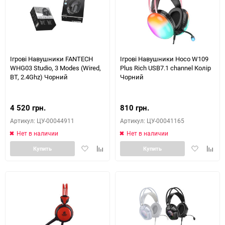
Ігрові Навушники FANTECH
Ігрові Навушники Hoco W109
WHG03 Studio, 3 Modes (Wired,
Plus Rich USB7.1 channel Колір
BT, 2.4Ghz) Чорний
Чорний
4 520 грн.
810 грн.
Артикул: ЦУ-00044911
Артикул: ЦУ-00041165
Нет в наличии
Нет в наличии
Добавить
Добавить
Добавить
Доба
Купить
Купить
в
к
в
к
избранное
сравнению
избранное
сравн