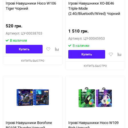
Ігрові Навушники Hoco W106
Ігрові Навушники XO-BE46
Tiger Чорний
Triple-Mode
(2.4G/Bluetooth/Wired) Чорний
520 грн.
1 510 грн.
Артикул: ЦУ-00038703
Артикул: ЦУ-00045953
В наличии
В наличии
Добавить
Добавить
Купить
Добавить
Доба
в
к
Купить
в
к
избранное
сравнению
КУПИТЬ БЫСТРО
избранное
сравн
КУПИТЬ БЫСТРО
Ігрові Навушники Borofone
Ігрові Навушники Hoco W109
BO105 Thunder Чорний
Rich Чорний