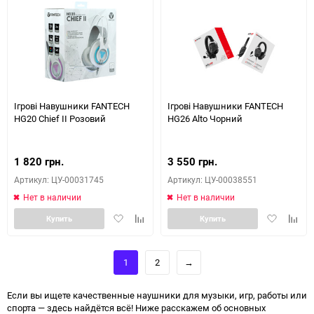
Ігрові Навушники FANTECH
Ігрові Навушники FANTECH
HG20 Chief II Розовий
HG26 Alto Чорний
1 820 грн.
3 550 грн.
Артикул: ЦУ-00031745
Артикул: ЦУ-00038551
Нет в наличии
Нет в наличии
Добавить
Добавить
Добавить
Доба
Купить
Купить
в
к
в
к
избранное
сравнению
избранное
сравн
1
2
→
Если вы ищете качественные наушники для музыки, игр, работы или
спорта — здесь найдётся всё! Ниже расскажем об основных