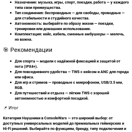
Назначение
: музыка, игры, спорт, поездки, работа — у каждого
типа свои преимущества.
Тип соединения
: беспроводные — для свободы, проводные —
для стабильности и студийного качества.
Автономность
: выбирайте по образу жизни — поездки,
тренировки или домашнее использование.
Комплектация
: кейс, кабель, сменные амбушюры — мелочь,
но важна.
🎯 Рекомендации
Для спорта
— модели с надёжной фиксацией и защитой от
пота (IPX4+).
Для повседневного удобства
— TWS с кейсом и ANC для города
или офиса.
Для игр и стримов
— проводные с микрофоном, USB/3.5 мм,
RGB.
Для путешествий и отдыха
— лёгкие TWS с хорошей
автономностью и комфортной посадкой.
📌 Итог
Категория
Наушники
в
ConsoleWars
— это широкий выбор: от
доступных универсальных моделей до премиальных геймерских и
Hi‑Fi решений. Выбирайте по функциям, бренду, типу подключения и