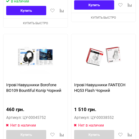
В наличии
Добавить
Доба
Купить
Добавить
Добавить
в
к
Купить
в
к
избранное
сравн
КУПИТЬ БЫСТРО
избранное
сравнению
КУПИТЬ БЫСТРО
Ігрові Навушники Borofone
Ігрові Навушники FANTECH
BO109 Bountiful Колір Чорний
HQ53 Flash Чорний
460 грн.
1 510 грн.
Артикул: ЦУ-00045752
Артикул: ЦУ-00038552
Нет в наличии
Нет в наличии
Добавить
Добавить
Добавить
Доба
Купить
Купить