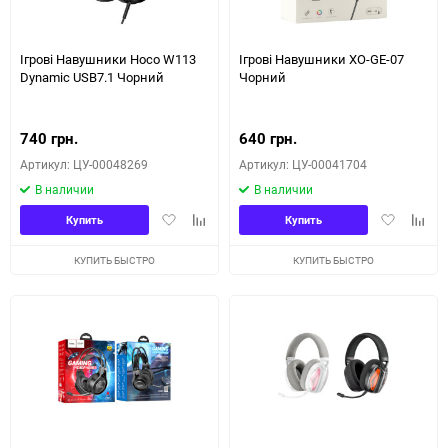
150
Ігрові Навушники Hoco W113
Ігрові Навушники XO-GE-07
Dynamic USB7.1 Чорний
Чорний
740 грн.
640 грн.
Артикул: ЦУ-00048269
Артикул: ЦУ-00041704
В наличии
В наличии
Добавить
Добавить
Добавить
Доба
Купить
Купить
в
к
в
к
избранное
сравнению
избранное
сравн
КУПИТЬ БЫСТРО
КУПИТЬ БЫСТРО