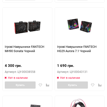
в
к
в
к
избранное
сравнению
избранное
сравн
Ігрові Навушники FANTECH
Ігрові Навушники FANTECH
MH90 Sonata Чорний
HG29 Aurora 7.1 Чорний
4 300 грн.
1 690 грн.
Артикул: ЦУ-00038558
Артикул: ЦУ-00043131
Нет в наличии
Нет в наличии
Добавить
Добавить
Добавить
Доба
Купить
Купить
в
к
в
к
избранное
сравнению
избранное
сравн