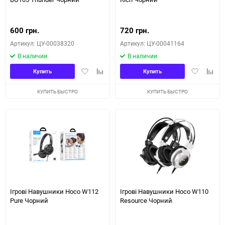
600 грн.
720 грн.
Артикул: ЦУ-00038320
Артикул: ЦУ-00041164
В наличии
В наличии
Добавить
Добавить
Добавить
Доба
Купить
Купить
в
к
в
к
избранное
сравнению
избранное
сравн
КУПИТЬ БЫСТРО
КУПИТЬ БЫСТРО
Ігрові Навушники Hoco W112
Ігрові Навушники Hoco W110
Pure Чорний
Resource Чорний