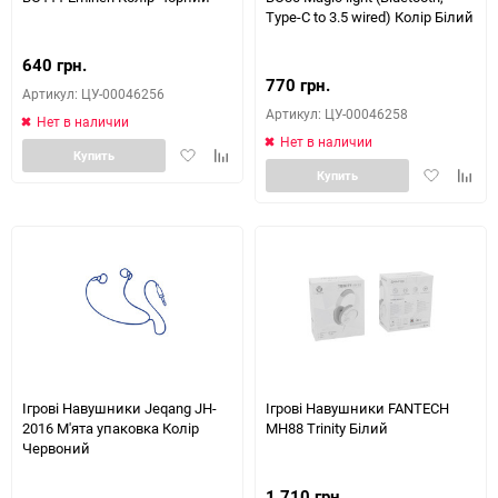
Type-C to 3.5 wired) Колір Білий
640 грн.
770 грн.
Артикул: ЦУ-00046256
Артикул: ЦУ-00046258
Нет в наличии
Нет в наличии
Добавить
Добавить
Купить
Добавить
Доба
в
к
Купить
в
к
избранное
сравнению
избранное
сравн
Ігрові Навушники Jeqang JH-
Ігрові Навушники FANTECH
2016 М'ята упаковка Колір
MH88 Trinity Білий
Червоний
1 710 грн.