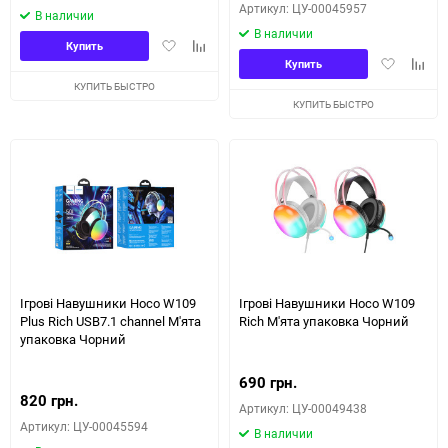
Артикул: ЦУ-00045957
В наличии
В наличии
Добавить
Добавить
Купить
Добавить
Доба
в
к
Купить
в
к
избранное
сравнению
КУПИТЬ БЫСТРО
избранное
сравн
КУПИТЬ БЫСТРО
Ігрові Навушники Hoco W109
Ігрові Навушники Hoco W109
Plus Rich USB7.1 channel М'ята
Rich М'ята упаковка Чорний
упаковка Чорний
690 грн.
820 грн.
Артикул: ЦУ-00049438
Артикул: ЦУ-00045594
В наличии