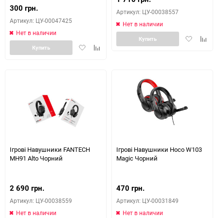
300 грн.
Артикул: ЦУ-00038557
Артикул: ЦУ-00047425
Нет в наличии
Нет в наличии
Добавить
Доба
Купить
Добавить
Добавить
в
к
Купить
в
к
избранное
сравн
избранное
сравнению
Ігрові Навушники FANTECH
Ігрові Навушники Hoco W103
MH91 Alto Чорний
Magic Чорний
2 690 грн.
470 грн.
Артикул: ЦУ-00038559
Артикул: ЦУ-00031849
Нет в наличии
Нет в наличии