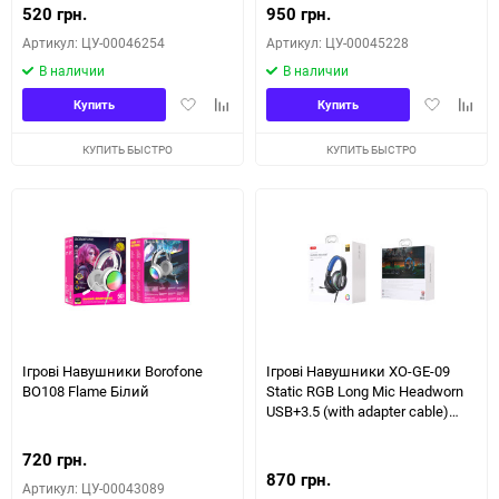
520 грн.
950 грн.
Артикул: ЦУ-00046254
Артикул: ЦУ-00045228
В наличии
В наличии
Добавить
Добавить
Добавить
Доба
Купить
Купить
в
к
в
к
избранное
сравнению
избранное
сравн
КУПИТЬ БЫСТРО
КУПИТЬ БЫСТРО
Ігрові Навушники Borofone
Ігрові Навушники XO-GE-09
BO108 Flame Бiлий
Static RGB Long Mic Headworn
USB+3.5 (with adapter cable)
Чорний
720 грн.
870 грн.
Артикул: ЦУ-00043089