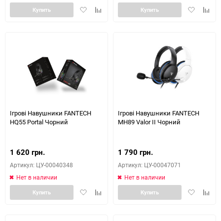
Добавить
Добавить
Добавить
Доба
Купить
Купить
в
к
в
к
избранное
сравнению
избранное
сравн
Ігрові Навушники FANTECH
Ігрові Навушники FANTECH
HQ55 Portal Чорний
MH89 Valor II Чорний
1 620 грн.
1 790 грн.
Артикул: ЦУ-00040348
Артикул: ЦУ-00047071
Нет в наличии
Нет в наличии
Добавить
Добавить
Добавить
Доба
Купить
Купить
в
к
в
к
избранное
сравнению
избранное
сравн