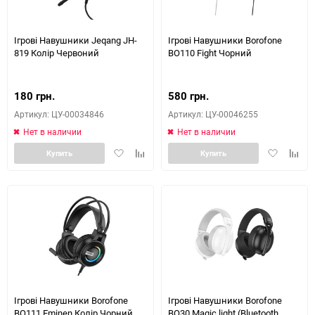
Ігрові Навушники Jeqang JH-
Ігрові Навушники Borofone
819 Колір Червоний
BO110 Fight Чорний
180 грн.
580 грн.
Артикул: ЦУ-00034846
Артикул: ЦУ-00046255
Нет в наличии
Нет в наличии
Добавить
Добавить
Добавить
Доба
Купить
Купить
в
к
в
к
избранное
сравнению
избранное
сравн
Ігрові Навушники Borofone
Ігрові Навушники Borofone
BO111 Eminen Колір Чорний
BO30 Magic light (Bluetooth,