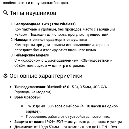
особенностях и популярных брендах.
🔍 Типы наушников
Беспроводные TWS (True Wireless)
Компактные и удобные, без проводов, часто с зарядным
кейсом. Подходят для спорта, прогулок, путешествий.
Накладные и полноразмерные наушники
Комфортны при длительном использовании, хорошо
передают бас и изолируют от внешнего шума.
Геймерские модели
С микрофоном с шумоподавлением, RGB-подсветкой и
объёмным звуком — для игр и стримов.
⚙️ Основные характеристики
Тип подключения
: Bluetooth (5.0–5.3), 3.5 мм, USB‑C/A
(проводные модели).
Время работы
:
TWS: до 40–80 часов с кейсом (4–10 часов на одном
заряде).
Проводные: работают от устройства постоянно.
Защита от влаги
: IPX4–IPX7 — актуально для спорта и улицы.
Динамики
: от 10 до 50 мм — от компактного до Hi-Fi/Hi-Res