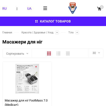
0
RU
|
UA
КАТАЛОГ ТОВАРОВ
Главная
Красота | Здоровье | Уход
Тіло
Масажери для ніг
Плитка
Подробно
Компактно
30
Сортировать
30
60
90
150
Масажер для ніг FootMass 7.0
(Medica+)