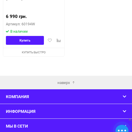
6 990 грн.
Артикул: 60194W
В наличии
Добавить
Добавить
Купить
в
к
избранное
сравнению
КУПИТЬ БЫСТРО
наверх
КОМПАНИЯ
ИНФОРМАЦИЯ
×
МЫ В СЕТИ