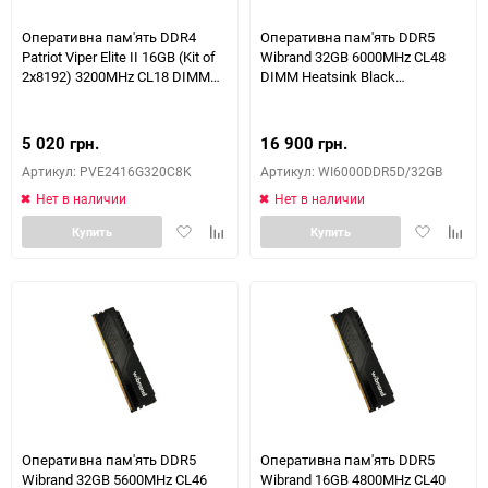
Оперативна пам'ять DDR4
Оперативна пам'ять DDR5
Patriot Viper Elite II 16GB (Kit of
Wibrand 32GB 6000MHz CL48
2x8192) 3200MHz CL18 DIMM
DIMM Heatsink Black
(PVE2416G320C8K)
(WI6000DDR5D/32GB)
5 020 грн.
16 900 грн.
Артикул: PVE2416G320C8K
Артикул: WI6000DDR5D/32GB
Нет в наличии
Нет в наличии
Добавить
Добавить
Добавить
Доба
Купить
Купить
в
к
в
к
избранное
сравнению
избранное
сравн
Оперативна пам'ять DDR5
Оперативна пам'ять DDR5
Wibrand 32GB 5600MHz CL46
Wibrand 16GB 4800MHz CL40