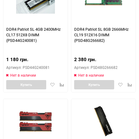
DDR4 Patriot SL 4GB 2400MHz
DDR4 Patriot SL 8GB 2666MHz
CL17 512X8 DIMM
CL19 512X16 DIMM
(PSD44G240081)
(PSD48G266682)
1 180 грн.
2 380 грн.
Артикул: PSD44G240081
Артикул: PSD48G266682
Нет в наличии
Нет в наличии
Добавить
Добавить
Добавить
Доба
Купить
Купить
в
к
в
к
избранное
сравнению
избранное
сравн