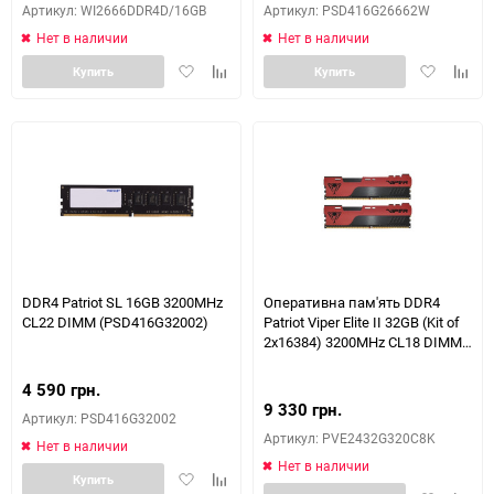
Артикул: WI2666DDR4D/16GB
Артикул: PSD416G26662W
Нет в наличии
Нет в наличии
Добавить
Добавить
Добавить
Доба
Купить
Купить
в
к
в
к
избранное
сравнению
избранное
сравн
DDR4 Patriot SL 16GB 3200MHz
Оперативна пам'ять DDR4
CL22 DIMM (PSD416G32002)
Patriot Viper Elite II 32GB (Kit of
2x16384) 3200MHz CL18 DIMM
(PVE2432G320C8K)
4 590 грн.
9 330 грн.
Артикул: PSD416G32002
Артикул: PVE2432G320C8K
Нет в наличии
Нет в наличии
Добавить
Добавить
Купить