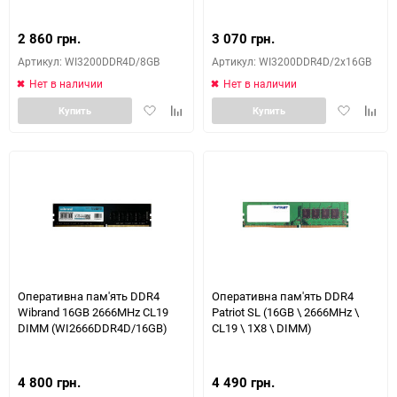
(WI3200DDR4D/2x16GB)
2 860 грн.
3 070 грн.
Артикул: WI3200DDR4D/8GB
Артикул: WI3200DDR4D/2x16GB
Нет в наличии
Нет в наличии
Добавить
Добавить
Добавить
Доба
Купить
Купить
в
к
в
к
избранное
сравнению
избранное
сравн
Оперативна пам'ять DDR4
Оперативна пам'ять DDR4
Wibrand 16GB 2666MHz CL19
Patriot SL (16GB \ 2666MHz \
DIMM (WI2666DDR4D/16GB)
CL19 \ 1X8 \ DIMM)
4 800 грн.
4 490 грн.