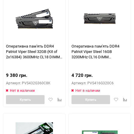
Оперативна пам'ять DDR4
Оперативна пам'ять DDR4
Patriot Viper Steel 32GB (Kit of
Patriot Viper Steel 16GB
2x16384) 3600MHz CL18 DIMM
3200MHz CL16 DIMM
(PVS432G360C8K)
(PVS416G320C6)
9 380 грн.
4 720 грн.
Артикул: PVS432G360C8K
Артикул: PVS416G320C6
Нет в наличии
Нет в наличии
Добавить
Добавить
Добавить
Доба
Купить
Купить
в
к
в
к
избранное
сравнению
избранное
сравн