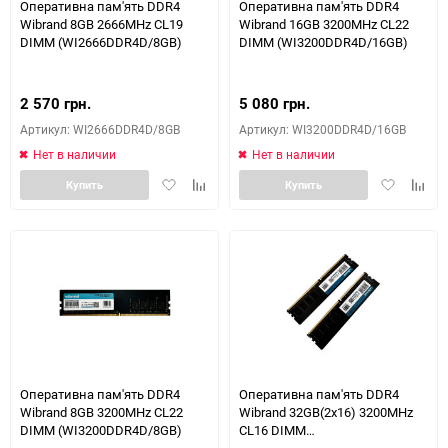
Оперативна пам'ять DDR4
Оперативна пам'ять DDR4
Wibrand 8GB 2666MHz CL19
Wibrand 16GB 3200MHz CL22
DIMM (WI2666DDR4D/8GB)
DIMM (WI3200DDR4D/16GB)
2 570 грн.
5 080 грн.
Артикул: WI2666DDR4D/8GB
Артикул: WI3200DDR4D/16GB
Нет в наличии
Нет в наличии
Добавить
Добавить
Добавить
Доба
Купить
Купить
в
к
в
к
избранное
сравнению
избранное
сравн
Оперативна пам'ять DDR4
Оперативна пам'ять DDR4
Wibrand 8GB 3200MHz CL22
Wibrand 32GB(2x16) 3200MHz
DIMM (WI3200DDR4D/8GB)
CL16 DIMM