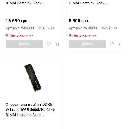
DIMM Heatsink Black
DIMM Heatsink Black
(WI5600DDR5D/32GB)
(WI4800DDR5D/16GB)
16 590 грн.
8 900 грн.
Артикул: WI5600DDR5D/32GB
Артикул: WI4800DDR5D/16GB
Нет в наличии
Нет в наличии
Добавить
Добавить
Добавить
Доба
Купить
Купить
в
к
в
к
избранное
сравнению
избранное
сравн
Оперативна пам'ять DDR5
Wibrand 16GB 5600MHz CL46
DIMM Heatsink Black
(WI5600DDR5D/16GB)