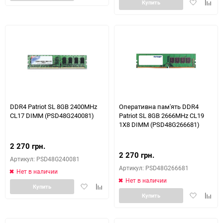
Добавить
Доба
в
к
Купить
в
к
избранное
сравнению
избранное
сравн
DDR4 Patriot SL 8GB 2400MHz
Оперативна пам'ять DDR4
CL17 DIMM (PSD48G240081)
Patriot SL 8GB 2666MHz CL19
1X8 DIMM (PSD48G266681)
2 270 грн.
2 270 грн.
Артикул: PSD48G240081
Артикул: PSD48G266681
Нет в наличии
Нет в наличии
Добавить
Добавить
Купить
Добавить
Доба
в
к
Купить
в
к
избранное
сравнению
избранное
сравн