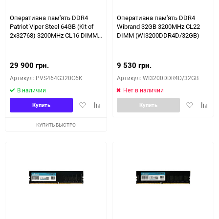
150
Оперативна пам'ять DDR4
Оперативна пам'ять DDR4
Patriot Viper Steel 64GB (Kit of
Wibrand 32GB 3200MHz CL22
2x32768) 3200MHz CL16 DIMM
DIMM (WI3200DDR4D/32GB)
(PVS464G320C6K)
29 900 грн.
9 530 грн.
Артикул: PVS464G320C6K
Артикул: WI3200DDR4D/32GB
В наличии
Нет в наличии
Добавить
Добавить
Добавить
Доба
Купить
Купить
в
к
в
к
избранное
сравнению
избранное
сравн
КУПИТЬ БЫСТРО