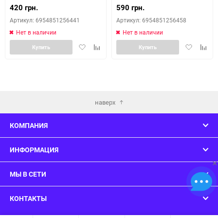
420 грн.
590 грн.
Артикул: 6954851256441
Артикул: 6954851256458
Нет в наличии
Нет в наличии
Добавить
Добавить
Добавить
Доба
Купить
Купить
в
к
в
к
избранное
сравнению
избранное
сравн
наверх
КОМПАНИЯ
ИНФОРМАЦИЯ
×
МЫ В СЕТИ
КОНТАКТЫ