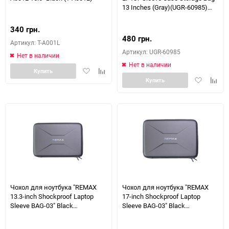
13 Inches (Gray)(UGR-60985)
(UGR-60985)
340 грн.
480 грн.
Артикул: T-A001L
Артикул: UGR-60985
Нет в наличии
Нет в наличии
Добавить
Добавить
Купить
Добавить
Доба
в
к
Купить
в
к
избранное
сравнению
избранное
сравн
Чохол для ноутбука "REMAX
Чохол для ноутбука "REMAX
13.3-inch Shockproof Laptop
17-inch Shockproof Laptop
Sleeve BAG-03" Black
Sleeve BAG-03" Black
(6954851256441)
(6954851256458)