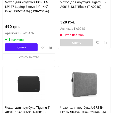
Чохол для ноутбука UGREEN
Чохол для ноутбука Tigernu T-
LP187 Laptop Sleeve 14''-14.9''
A001S 13.3" Black (T-A001S)
Gray(UGR-20476) (UGR-20476)
320 грн.
490 грн.
Артикул: T-A001S
Артикул: UGR-20476
Нет в наличии
В наличии
Добавить
Доба
Купить
Добавить
Добавить
в
к
Купить
в
к
избранное
сравн
избранное
сравнению
КУПИТЬ БЫСТРО
Чохол для ноутбука Tigernu T-
Чохол для ноутбука UGREEN
A001L 15.6" Black (T-A001L)
LP187 Sleeve Case Storage Bag