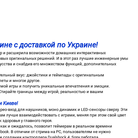
ине с доставкой по Украине!
оигр и расширила возможности домашних интерактивных
овых оригинальных решений. И в этот раз лучшие инженерные умы
кусства и снабдив его множеством функций, дополнительных
ельный вкус: джойстики и геймпады с оригинальным
еты и многое другое.
имой игры и получить уникальные впечатления и эмоции.
 Стирайте границы между игрой, реальностью и вашим
и Киеве!
ерео-вход для наушников, моно динамик и LED-сенсоры сверху. Эти
окам лучше взаимодействовать с играми, меняя при этом свой цвет
 здоровья у главного героя.
re, как и ожидалось, позволит геймерам в реальном времени
ebook. В отличии от стрима на РС, пользователям не нужно
 создании контроллера Dualshock 4, Sony работала