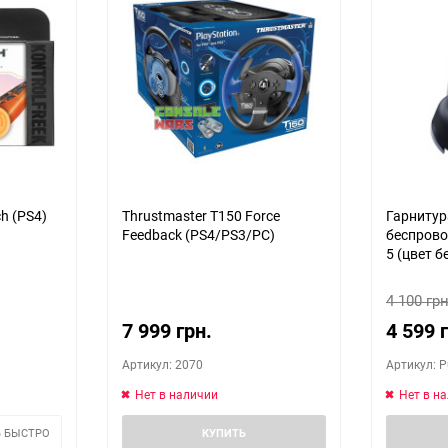
h (PS4)
Thrustmaster T150 Force
Гарнитур
Feedback (PS4/PS3/PC)
беспрово
5 (цвет б
4 100 грн
7 999 грн.
4 599 
Артикул: 2070
Артикул: P
Нет в наличии
Нет в н
 БЫСТРО
КУПИТЬ