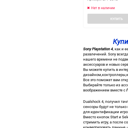
Нет в наличии
КУПИТЬ
Купи
Sony Playstation 4
, как и
развлечений. Sony всег
нашего времени не подве
аксессуаров и новых сер
Вы можете купить в инт
дизайном,контроллеры,ка
Все это поможет вам отк
Выбирайте только из асс
воображением вместе с
Dualshock 4, получил та
сенсоры будут не только 
для идентификации игрока
Вместо кнопок Start и Se
стримить игру, а после с
конвертировать данные –