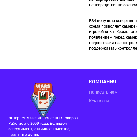
непосредственно со свои
PS4 получила совершенн
схема позволяет камере 
игровой опыт. Кроме тог
появлением перед камеро
подсветками на контролле
поддерживать контроллер
КОМПАНИЯ
Написать нам
Контакты
Интернет магазин полезных товаров.
Работаем с 2009 года. Большой
ассортимент, отличное качество,
приятные цены.