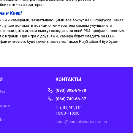
оих стиков и триггеров.
на и Киев!
ными камерами, захватывающими все вокруг на 85 градусов. Такая
или лучше понимать позицию геймера, тем самым улучшая его
о значит, что игроки смогут заходить на свой PS4-профиль простым
с играми. При игре с друзьями, камера будет следить за LED-
айтингов это будет очень полезно. Также PlayStation 4 Eye будет
И
КОНТАКТЫ
(093) 392-84-78
бук
(066) 740-66-37
аграм
Пн, Вт, Чт, Пт
10:00—18:00
ube
shop@consolewars.com.ua