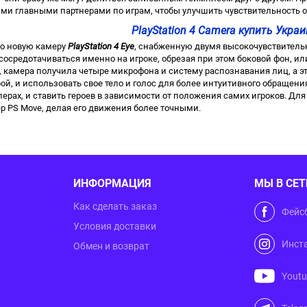
ми главными партнерами по играм, чтобы улучшить чувствительность об
PlayStation 4 Camera купить Украи
о новую камеру
PlayStation 4 Eye
, снабженную двумя высокочувствитель
сосредотачиваться именно на игроке, обрезая при этом боковой фон, 
о, камера получила четыре микрофона и систему распознавания лиц, а эт
й, и использовать свое тело и голос для более интуитивного обращения 
рах, и ставить героев в зависимости от положения самих игроков. Для ф
 PS Move, делая его движения более точными.
ИНФОРМАЦИЯ
МЫ В СЕТ
Как сделать заказ
Фейс
Условия доставки
Инст
Обмен и возврат
Yout