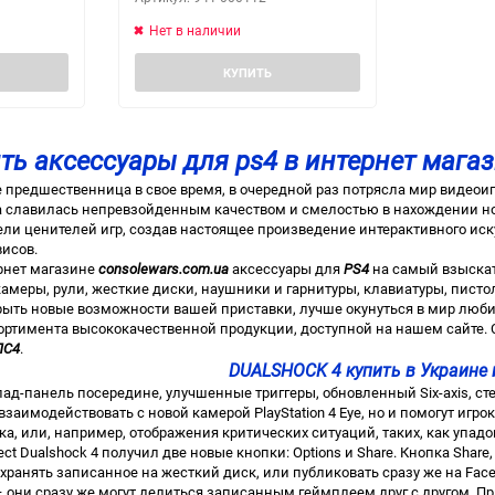
Нет в наличии
КУПИТЬ
ть аксессуары для ps4 в интернет магаз
 ее предшественница в свое время, в очередной раз потрясла мир виде
да славилась непревзойденным качеством и смелостью в нахождении н
ли ценителей игр, создав настоящее произведение интерактивного ис
висов.
ернет магазине
consolewars.com.ua
аксессуары для
PS4
на самый взыскат
меры, рули, жесткие диски, наушники и гарнитуры, клавиатуры, пистол
рыть новые возможности вашей приставки, лучше окунуться в мир люб
ортимента высококачественной продукции, доступной на нашем сайте.
ПС4
.
DUALSHOCK 4 купить в Украине 
чпад-панель посередине, улучшенные триггеры, обновленный Six-axis, ст
взаимодействовать с новой камерой PlayStation 4 Eye, но и помогут игр
, или, например, отображения критических ситуаций, таких, как упадок
lect Dualshock 4 получил две новые кнопки: Options и Share. Кнопка Sha
охранять записанное на жесткий диск, или публиковать сразу же на Fac
 они сразу же могут делиться записанным геймплеем друг с другом. При