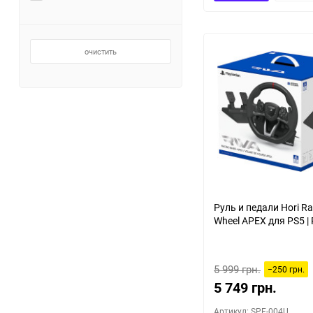
очистить
Руль и педали Hori Ra
Wheel APEX для PS5 | 
5 999 грн.
−250 грн.
5 749 грн.
Артикул: SPF-004U