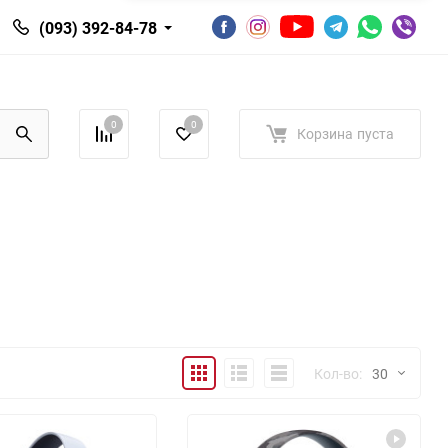
(093) 392-84-78
0
0
Корзина
пуста
Плитка
Подробно
Компактно
Кол-во:
30
30