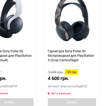
60
90
150
а Sony Pulse 3D
Гарнитура Sony Pulse 3D
дная для PlayStation
беспроводная для PlayStation
елый)
5 (Gray Camouflage)
.
4 699 грн.
−99 грн.
грн.
4 600 грн.
ulseWhitePS5
Артикул: GrayCamouflagePS5
аличии
Нет в наличии
КУПИТЬ
КУПИТЬ