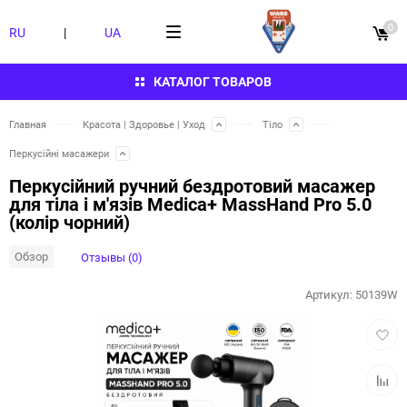
0
RU
|
UA
КАТАЛОГ ТОВАРОВ
Главная
Красота | Здоровье | Уход
Тіло
Перкусійні масажери
Перкусійний ручний бездротовий масажер
для тіла і м'язів Medica+ MassHand Pro 5.0
(колір чорний)
Обзор
Отзывы (0)
Артикул:
50139W
Добав
в
избра
Добав
к