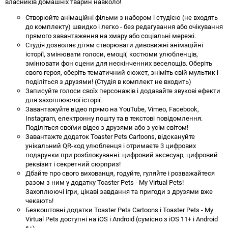
власників домашніх тварин навколо!
Створюйте анімаційні фільми з набором і студією (не входять
до комплекту) швидко і легко - без редагування або очікування
прямого завантаження на хмару або соціальні мережі.
Студія дозволяє дітям створювати дивовижні анімаційні
історії, змінювати голоси, емоції, костюми улюбленців,
змінювати фон сцени для нескінченних веселощів. Оберіть
свого героя, оберіть тематичний сюжет, зніміть свій мультик і
поділіться з друзями! (Студія в комплект не входить)
Записуйте голоси своїх персонажів і додавайте звукові ефекти
для захоплюючої історії.
Завантажуйте відео прямо на YouTube, Vimeo, Facebook,
Instagram, електронну пошту та в текстові повідомлення.
Поділіться своїми відео з друзями або з усім світом!
Завантажте додаток Toaster Pets Cartoons, відскануйте
унікальний QR-код улюбленця і отримаєте 3 цифрових
подарунки при розблокуванні: цифровий аксесуар, цифровий
реквізит і секретний сюрприз!
Дбайте про свого вихованця, годуйте, гуляйте і розважайтеся
разом з ним у додатку Toaster Pets - My Virtual Pets!
Захоплюючі ігри, цікаві завдання та пригоди з друзями вже
чекають!
Безкоштовні додатки Toaster Pets Cartoons і Toaster Pets - My
Virtual Pets доступні на iOS і Android (сумісно з iOS 11+ і Android