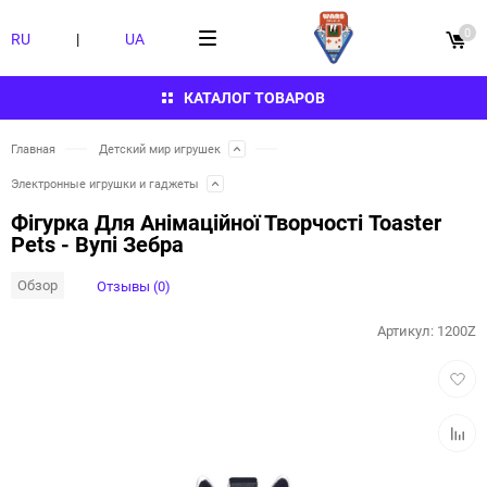
0
RU
|
UA
КАТАЛОГ ТОВАРОВ
Главная
Детский мир игрушек
Электронные игрушки и гаджеты
Фігурка Для Анімаційної Творчості Toaster
Pets - Вупі Зебра
Обзор
Отзывы (0)
Артикул:
1200Z
Добав
в
избра
Добав
к
сравн