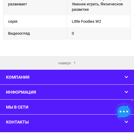
развивает
Умение играть, Физическое
развитие
серія
Little Foodies W2
Видеоогляд
0
наверх
КОМПАНИЯ
ИНФОРМАЦИЯ
×
МЫ В СЕТИ
КОНТАКТЫ