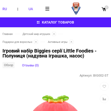
0
RU
|
UA
КАТАЛОГ ТОВАРОВ
Главная
Детский мир игрушек
Подарки для взрослых
Активные игры
Ігровий набір Biggies серії Little Foodies -
Полуниця (надувна іграшка, насос)
Обзор
Отзывы (0)
Артикул:
BIG002-ST
Добав
в
избра
Добав
к
сравн