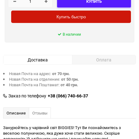
КУПИТЬ
Купить быстро
В наличии
Доставка
Оплата
Новая Почта на адрес:
от 70 грн.
Новая Почта на отделение:
от 50 грн.
Новая Почта на Поштамат:
от 40 грн.
Заказ по телефону
+38 (066) 740-66-37
Описание
Отзывы
Занурюйтесь у чарівний світ BIGGIES! Тут Ви познайомитесь з
веселою полуничкою, яка дуже хоче стати великою. Скоріше
допоможіть їй здійснити цю мрію і починайте нову гру!