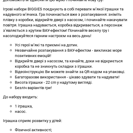
Ігрові набори BIGGIES поєднують в собі переваги м’якої іграшки та
надувного м’ячика. Гра починається вже з розпакування: зніміть
плівку з коробки, відкрийте двері з насосом, і починайте накачувати
повітря. Іграшка надувається, коробка відкривається, а персонаж
з’являється з крутим ВАУ-ефектом! Починайте веселу гру і
насолоджуйтеся гарним настроєм на весь день!
Усі герої м’які та приємні на дотик.
Незвичайне розпакування з ВАУ-ефектом - викликає море
позитивних емоцій!
Відкрийте двері з насосом, та качайте, доки не відкриється
коробка та не зникнуть складки з іграшки.
Відеоінструкцію Ви можете знайти за QR-кодом на упаковці.
Багаторазове використання - цікаво здувати та надувати!
Висота іграшки - 22 cm у надутому вигляді.
Безліч варіантів гри!
До набору входить:
1 іграшка,
насос.
Іграшка сприяє розвитку у дітей:
Фізичної активності;