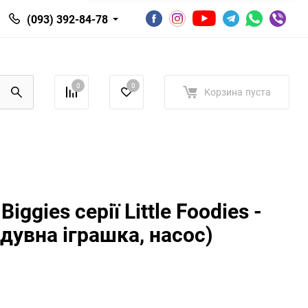
(093) 392-84-78
0
0
Корзина
пуста
Biggies серії Little Foodies -
дувна іграшка, насос)