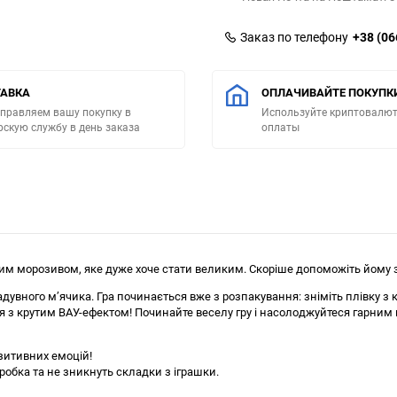
Заказ по телефону
+38 (06
АВКА
ОПЛАЧИВАЙТЕ ПОКУПК
правляем вашу покупку в
Используйте криптовалют
рскую службу в день заказа
оплаты
лим морозивом, яке дуже хоче стати великим. Скоріше допоможіть йому з
адувного м’ячика. Гра починається вже з розпакування: зніміть плівку з к
ся з крутим ВАУ-ефектом! Починайте веселу гру і насолоджуйтеся гарним 
зитивних емоцій!
оробка та не зникнуть складки з іграшки.