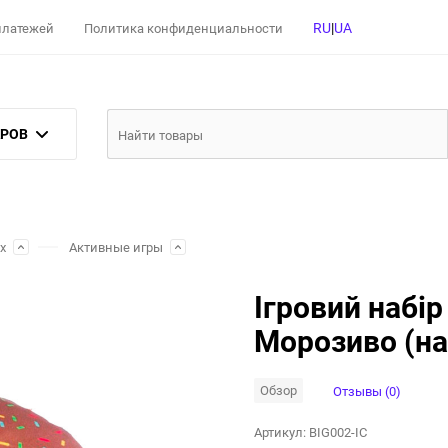
RU
|
UA
 платежей
Политика конфиденциальности
АРОВ
х
Активные игры
Ігровий набір 
Морозиво (на
Обзор
Отзывы (0)
Артикул:
BIG002-IC