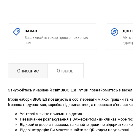
ЗАКАЗ
ДОСТ
Заказывайте товар просто позвонив
Мы от
нам
курье
Описание
Отзывы
Занурюйтесь у чарівний світ BIGGIES! Тут Ви познайомитесь з весе
Ігрові набори BIGGIES поєднують в собі переваги м’якої іграшки та н
Іграшка надувається, коробка відкривається, а персонаж з’являєть
Усі герої м’які та приємні на дотик.
Незвичайне розпакування з ВАУ-ефектом - викликає море по
Відкрийте двері з насосом, та качайте, доки не відкриється к
Відеоінструкцію Ви можете знайти за QR-кодом на упаковці.