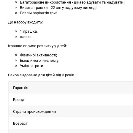
Багаторазове використання - цікаво здувати та надувати!
Висота іграшки - 22 cm у надутому вигляді.
Безліч варіантів гри!
До набору входить:
1 іграшка,
насос.
Іграшка сприяє розвитку у дітей:
Фізичної активності;
Емоційного інтелекту;
Уміння грати.
Рекомендовано для дітей від 3 років.
Гарантія
Бренд
Страна происхождения
Возраст