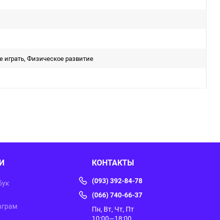
 играть, Физическое развитие
И
КОНТАКТЫ
(093) 392-84-78
бук
(066) 740-66-37
аграм
Пн, Вт, Чт, Пт
10:00—18:00