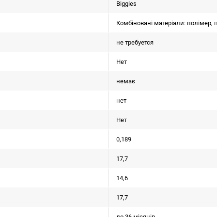
Biggies
Комбіновані матеріали: полімер, 
не требуется
Нет
немає
нет
Нет
0,189
17,7
14,6
17,7
до 36 місяців