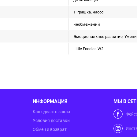
1 іграшка, насос
необмежений
Эмоциональное развитие, Умение
Little Foodies W2
ИНФОРМАЦИЯ
МЫ В СЕТ
Как сделать заказ
Фейс
Условия доставки
Инст
Обмен и возврат