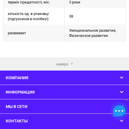
термін придатності, міс.
3 роки
кількість од. в упаковці
38
(підгузників в полібезі)
Эмоциональное развитие,
развивает
Физическое развитие
наверх
КОМПАНИЯ
ИНФОРМАЦИЯ
×
МЫ В СЕТИ
КОНТАКТЫ