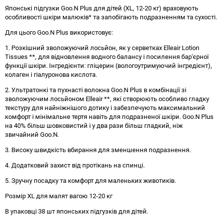
Японські підгузки Goo.N Plus для дітей (XL, 12-20 кг) враховують
особливості шкіри малюків* та запобігають подразненням та сухості.
Для цього Goo.N Plus використовує:
1. Розкішний зволожуючий лосьйон, як у серветках Elleair Lotion
Tissues **, для відновлення водного балансу і посилення бар'єрної
функції шкіри. Інгредієнти: гліцерин (вологоутримуючий інгредієнт),
колаген і гіалуронова кислота.
2. Ультратонкі та пухнасті волокна Goo.N Plus в комбінації зі
зволожуючим лосьйоном Elleair **, які створюють особливо гладку
текстуру для найніжнішого дотику і забезпечують максимальний
комфорт і мінімальне тертя навіть для подразненої шкіри. Goo.N Plus
на 40% більш шовковистий і у два рази більш гладкий, ніж
звичайний Goo.N.
3. Високу швидкість вбирання для зменшення подразнення.
4. Додатковий захист від протікань на спинці.
5. Зручну посадку та комфорт для маленьких животиків.
Розмір XL для малят вагою 12-20 кг
В упаковці 38 шт японських підгузків для дітей.