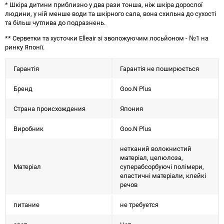
* Шкіра дитини приблизно у два рази тонша, ніж шкіра дорослої
людини, у ній менше води та шкірного сала, вона схильна до сухості
та більш чутлива до подразнень.
** Серветки та хусточки Elleair зі зволожуючим лосьйоном - №1 на
ринку Японії.
Гарантія
Гарантія не поширюється
Бренд
Goo.N Plus
Страна происхождения
Япония
Виробник
Goo.N Plus
нетканий волокнистий
матеріал, целюлоза,
Матеріал
суперабсорбуючі полімери,
еластичні матеріали, клейкі
речов
питание
не требуется