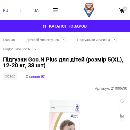
0
RU
|
UA
КАТАЛОГ ТОВАРОВ
Главная
Детский мир игрушек
Подгузники и гигиена
Подгузники Goo.N
Підгузки Goo.N Plus для дітей (розмір 5(XL),
12-20 кг, 38 шт)
Обзор
Отзывы (0)
Артикул:
21000630
Добав
в
избра
Добав
к
сравн