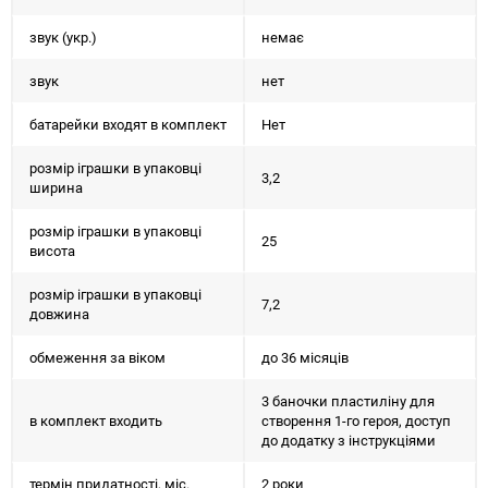
звук (укр.)
немає
звук
нет
батарейки входят в комплект
Нет
розмір іграшки в упаковці
3,2
ширина
розмір іграшки в упаковці
25
висота
розмір іграшки в упаковці
7,2
довжина
обмеження за віком
до 36 місяців
3 баночки пластиліну для
в комплект входить
створення 1-го героя, доступ
до додатку з інструкціями
термін придатності, міс.
2 роки