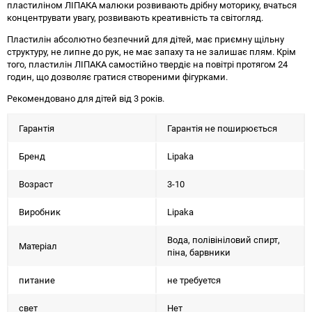
пластиліном ЛІПАКА малюки розвивають дрібну моторику, вчаться
концентрувати увагу, розвивають креативність та світогляд.
Пластилін абсолютно безпечний для дітей, має приємну щільну
структуру, не липне до рук, не має запаху та не залишає плям. Крім
того, пластилін ЛІПАКА самостійно твердіє на повітрі протягом 24
годин, що дозволяє гратися створеними фігурками.
Рекомендовано для дітей від 3 років.
Гарантія
Гарантія не поширюється
Бренд
Lipaka
Возраст
3-10
Виробник
Lipaka
Вода, полівініловий спирт,
Матеріал
піна, барвники
питание
не требуется
свет
Нет