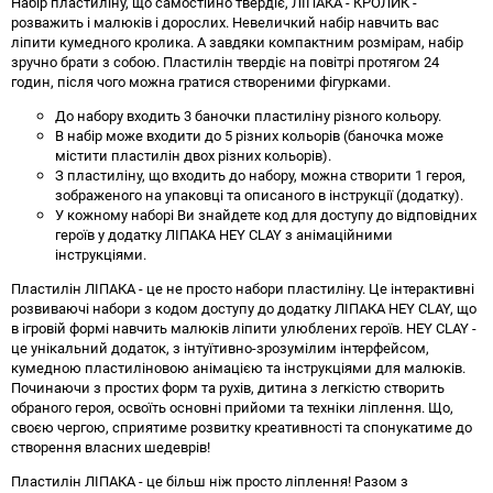
Набір пластиліну, що самостійно твердіє, ЛІПАКА - КРОЛИК -
розважить і малюків і дорослих. Невеличкий набір навчить вас
ліпити кумедного кролика. А завдяки компактним розмірам, набір
зручно брати з собою. Пластилін твердіє на повітрі протягом 24
годин, після чого можна гратися створеними фігурками.
До набору входить 3 баночки пластиліну різного кольору.
В набір може входити до 5 різних кольорів (баночка може
містити пластилін двох різних кольорів).
З пластиліну, що входить до набору, можна створити 1 героя,
зображеного на упаковці та описаного в інструкції (додатку).
У кожному наборі Ви знайдете код для доступу до відповідних
героїв у додатку ЛІПАКА HEY CLAY з анімаційними
інструкціями.
Пластилін ЛІПАКА - це не просто набори пластиліну. Це інтерактивні
розвиваючі набори з кодом доступу до додатку ЛІПАКА HEY CLAY, що
в ігровій формі навчить малюків ліпити улюблених героїв. HEY CLAY -
це унікальний додаток, з інтуїтивно-зрозумілим інтерфейсом,
кумедною пластиліновою анімацією та інструкціями для малюків.
Починаючи з простих форм та рухів, дитина з легкістю створить
обраного героя, освоїть основні прийоми та техніки ліплення. Що,
своєю чергою, сприятиме розвитку креативності та спонукатиме до
створення власних шедеврів!
Пластилін ЛІПАКА - це більш ніж просто ліплення! Разом з