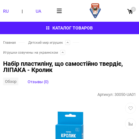
0
RU
|
UA
КАТАЛОГ ТОВАРОВ
Главная
Детский мир игрушек
Игрушки озвучены на украинском
Набір пластиліну, що самостійно твердіє,
ЛІПАКА - Кролик
Обзор
Отзывы (0)
Артикул:
30050-UA01
Добав
в
избра
Добав
к
сравн