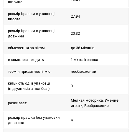
ширина
розмір іграшки в упаковці
27,94
висота
розмір іграшки в упаковці
20,32
довжина
обмеження за віком
до 36 місяців
в комплект входить
1 м'яка іграшка
термін придатності, міс.
необмежений
кількість од. в упаковці
0
(підгузників в полібезі)
Мелкая моторика, Умение
развивает
играть, Воображение
розмір іграшки без упаковки
4
довжина