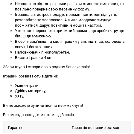
Незалежно від того, скільки разів ви стиснете смаколик, він
повільно поверне свою первинну форму.
Іграшка-антистрес подарує приємні тактильні відчуття,
розслабляє та заспокоює. А мила мордочка змушує
посміхатися, дарує позитивні емоції та настрій.
У кожного персонажа приємний аромат, що зробить гру ще
більш дивовижною.
В серії найм’якіші та милі іграшки у вигляді піци, солодощів,
овочів і багато інших!
Наповнювач - пінополіуретан.
Висота іграшки 4 сm.
Збери їх усіх і створи свою родину Squeezamals!
Іграшки розвивають в дитині:
Уміння грати;
Дрібну моторику;
Уяву.
Ви не зможете зупиниться та не жмакнути!
Рекомендовано дітям віком від 3 років.
Гарантія
Гарантія не поширюється