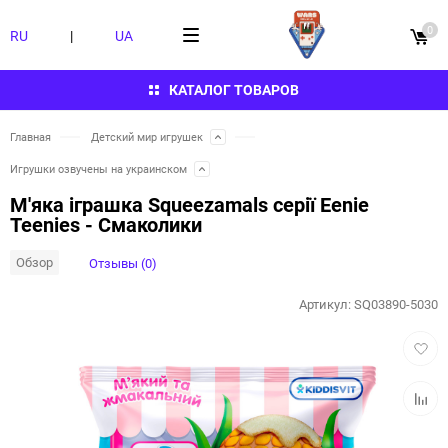
0
RU
|
UA
КАТАЛОГ ТОВАРОВ
Главная
Детский мир игрушек
Игрушки озвучены на украинском
М'яка іграшка Squeezamals серії Eenie
Teenies - Смаколики
Обзор
Отзывы (0)
Артикул:
SQ03890-5030
Добав
в
избра
Добав
к
сравн