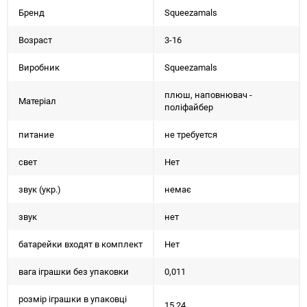
Бренд
Squeezamals
Возраст
3-16
Виробник
Squeezamals
плюш, наповнювач -
Матеріал
поліфайбер
питание
не требуется
свет
Нет
звук (укр.)
немає
звук
нет
батарейки входят в комплект
Нет
вага іграшки без упаковки
0,011
розмір іграшки в упаковці
15,24