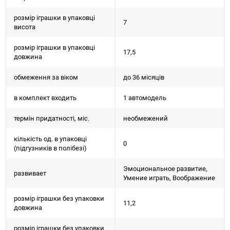
розмір іграшки в упаковці
7
висота
розмір іграшки в упаковці
17,5
довжина
обмеження за віком
до 36 місяців
в комплект входить
1 автомодель
термін придатності, міс.
необмежений
кількість од. в упаковці
0
(підгузників в полібезі)
Эмоциональное развитие,
развивает
Умение играть, Воображение
розмір іграшки без упаковки
11,2
довжина
розмір іграшки без упаковки