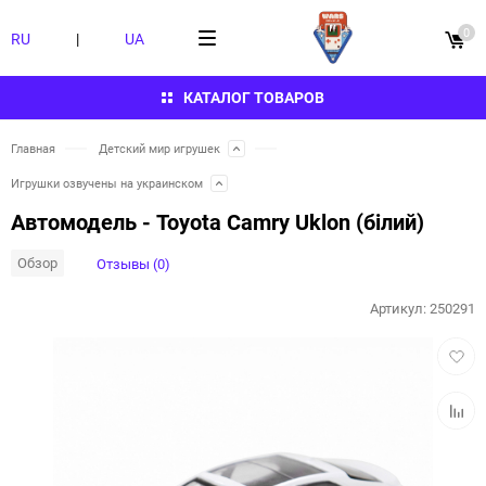
0
RU
|
UA
КАТАЛОГ ТОВАРОВ
Главная
Детский мир игрушек
Игрушки озвучены на украинском
Автомодель - Toyota Camry Uklon (білий)
Обзор
Отзывы (0)
Артикул:
250291
Добав
в
избра
Добав
к
сравн