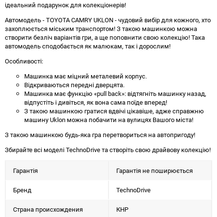
ідеальний подарунок для колекціонерів!
Автомодель - TOYOTA CAMRY UKLON - чудовий вибір для кожного, хто
захоплюється міським транспортом! З такою машинкою можна
створити безліч варіантів гри, а ще поповнити свою колекцію! Така
автомодель сподобається як малюкам, так і дорослим!
Особливості:
Машинка має міцний металевий корпус.
Відкриваються передні дверцята.
Машинка має функцію «pull back»: відтягніть машинку назад,
відпустіть і дивіться, як вона сама поїде вперед!
З такою машинкою гратися вдвічі цікавіше, адже справжню
машину Uklon можна побачити на вулицях Вашого міста!
З такою машинкою будь-яка гра перетвориться на автопригоду!
Збирайте всі моделі TechnoDrive та створіть свою драйвову колекцію!
Гарантія
Гарантія не поширюється
Бренд
TechnoDrive
Страна происхождения
КНР