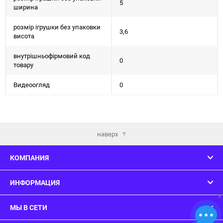
5
ширина
розмір ігрушки без упаковки
3,6
висота
внутрішньофірмовий код
0
товару
Видеоогляд
0
наверх
КОМПАНИЯ
ИНФОРМАЦИЯ
×
МЫ В СЕТИ