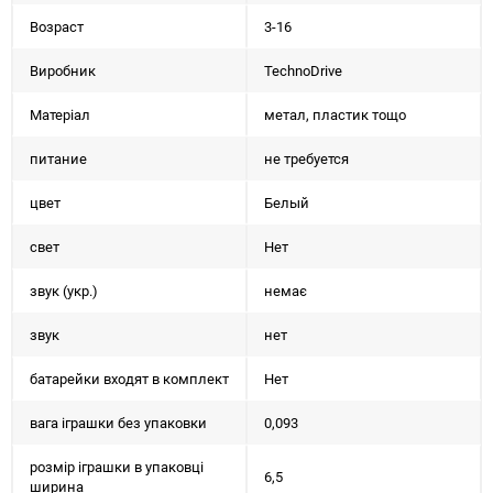
Возраст
3-16
Виробник
TechnoDrive
Матеріал
метал, пластик тощо
питание
не требуется
цвет
Белый
свет
Нет
звук (укр.)
немає
звук
нет
батарейки входят в комплект
Нет
вага іграшки без упаковки
0,093
розмір іграшки в упаковці
6,5
ширина