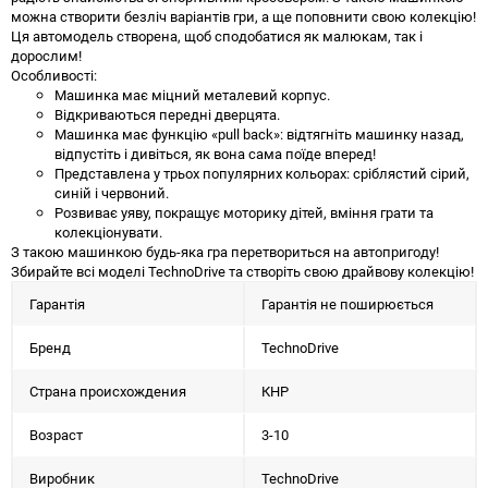
можна створити безліч варіантів гри, а ще поповнити свою колекцію!
Ця автомодель створена, щоб сподобатися як малюкам, так і
дорослим!
Особливості:
Машинка має міцний металевий корпус.
Відкриваються передні дверцята.
Машинка має функцію «pull back»: відтягніть машинку назад,
відпустіть і дивіться, як вона сама поїде вперед!
Представлена у трьох популярних кольорах: сріблястий сірий,
синій і червоний.
Розвиває уяву, покращує моторику дітей, вміння грати та
колекціонувати.
З такою машинкою будь-яка гра перетвориться на автопригоду!
Збирайте всі моделі TechnoDrive та створіть свою драйвову колекцію!
Гарантія
Гарантія не поширюється
Бренд
TechnoDrive
Страна происхождения
КНР
Возраст
3-10
Виробник
TechnoDrive