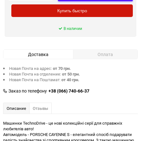
Купить быстро
В наличии
Доставка
Оплата
Новая Почта на адрес:
от 70 грн.
Новая Почта на отделение:
от 50 грн.
Новая Почта на Поштамат:
от 40 грн.
Заказ по телефону
+38 (066) 740-66-37
Описание
Отзывы
Машинки TechnoDrive - це нові колекційні серії для справжніх
любителів авто!
Автомодель - PORSCHE CAYENNE S - елегантний спосіб подарувати
радість знайомства зі спортивним кросовером. З такою машинкою