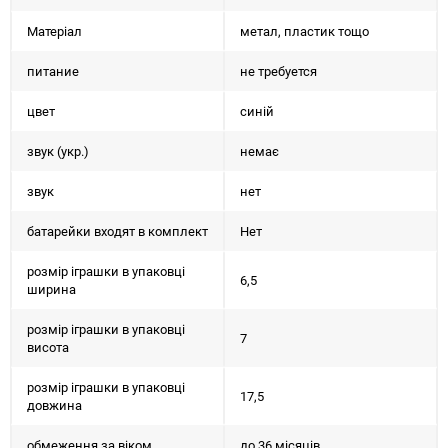
Матеріал
метал, пластик тощо
питание
не требуется
цвет
синій
звук (укр.)
немає
звук
нет
батарейки входят в комплект
Нет
розмір іграшки в упаковці
6,5
ширина
розмір іграшки в упаковці
7
висота
розмір іграшки в упаковці
17,5
довжина
обмеження за віком
до 36 місяців