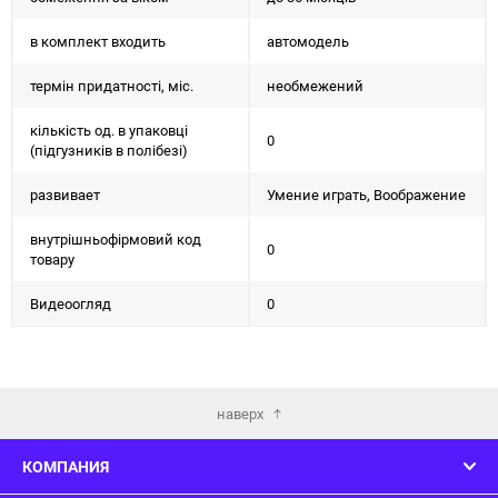
в комплект входить
автомодель
термін придатності, міс.
необмежений
кількість од. в упаковці
0
(підгузників в полібезі)
развивает
Умение играть, Воображение
внутрішньофірмовий код
0
товару
Видеоогляд
0
наверх
КОМПАНИЯ