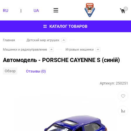
0
RU
|
UA
КАТАЛОГ ТОВАРОВ
Главная
Детский мир игрушек
Машинки и радиоуправление
Игровые машинки
Автомодель - PORSCHE CAYENNE S (синій)
Обзор
Отзывы (0)
Артикул:
250251
Добав
в
избра
Добав
к
сравн