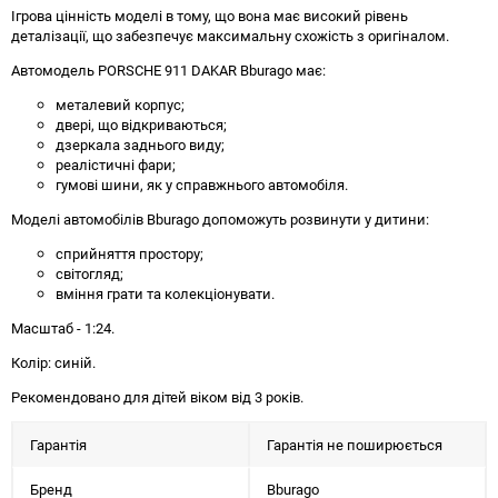
Ігрова цінність моделі в тому, що вона має високий рівень
деталізації, що забезпечує максимальну схожість з оригіналом.
Автомодель PORSCHE 911 DAKAR Bburago має:
металевий корпус;
двері, що відкриваються;
дзеркала заднього виду;
реалістичні фари;
гумові шини, як у справжнього автомобіля.
Моделі автомобілів Bburago допоможуть розвинути у дитини:
сприйняття простору;
світогляд;
вміння грати та колекціонувати.
Масштаб - 1:24.
Колір: синій.
Рекомендовано для дітей віком від 3 років.
Гарантія
Гарантія не поширюється
Бренд
Bburago