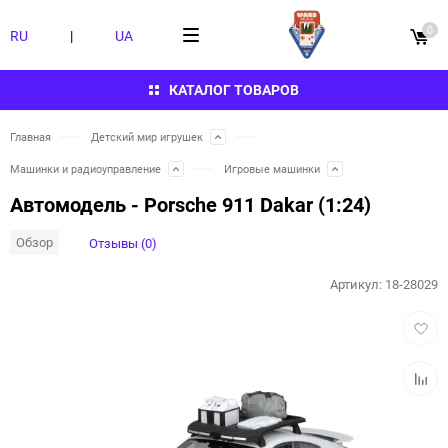
0
RU
|
UA
КАТАЛОГ ТОВАРОВ
Главная
Детский мир игрушек
Машинки и радиоуправление
Игровые машинки
Автомодель - Porsche 911 Dakar (1:24)
Обзор
Отзывы (0)
Артикул:
18-28029
Добав
в
избра
Добав
к
сравн