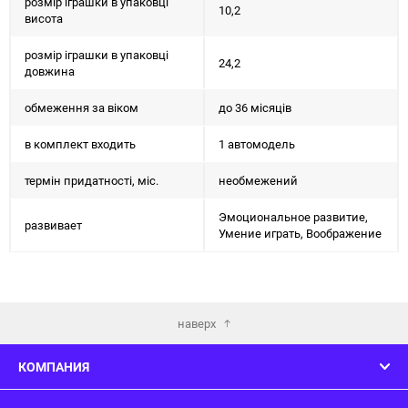
розмір іграшки в упаковці
10,2
висота
розмір іграшки в упаковці
24,2
довжина
обмеження за віком
до 36 місяців
в комплект входить
1 автомодель
термін придатності, міс.
необмежений
Эмоциональное развитие,
развивает
Умение играть, Воображение
наверх
КОМПАНИЯ