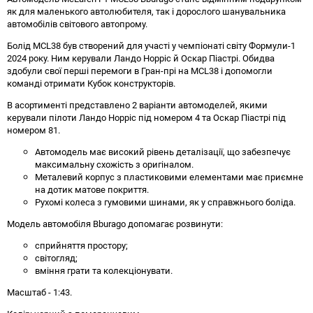
як для маленького автолюбителя, так і дорослого шанувальника
автомобілів світового автопрому.
Болід MCL38 був створений для участі у чемпіонаті світу Формули-1
2024 року. Ним керували Ландо Норріс й Оскар Піастрі. Обидва
здобули свої перші перемоги в Гран-прі на MCL38 і допомогли
команді отримати Кубок конструкторів.
В асортименті представлено 2 варіанти автомоделей, якими
керували пілоти Ландо Норріс під номером 4 та Оскар Піастрі під
номером 81.
Автомодель має високий рівень деталізації, що забезпечує
максимальну схожість з оригіналом.
Металевий корпус з пластиковими елементами має приємне
на дотик матове покриття.
Рухомі колеса з гумовими шинами, як у справжнього боліда.
Модель автомобіля Bburago допомагає розвинути:
сприйняття простору;
світогляд;
вміння грати та колекціонувати.
Масштаб - 1:43.