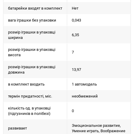
батарейки входят в комплект
Нет
вага іграшки без упаковки
0,043
розмір іграшки в упаковці
6,35
ширина
розмір іграшки в упаковці
7
висота
розмір іграшки в упаковці
13,97
довжина
в комплект входить
1 автомодель
термін придатності, міс.
необмежений
кількість од. в упаковці
0
(підгузників в полібезі)
Эмоциональное развитие,
развивает
Умение играть, Воображение