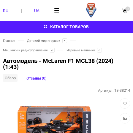
0
RU
|
UA
КАТАЛОГ ТОВАРОВ
Главная
Детский мир игрушек
Машинки и радиоуправление
Игровые машинки
Автомодель - McLaren F1 MCL38 (2024)
(1:43)
Обзор
Отзывы (0)
Артикул:
18-38214
Добав
в
избра
Добав
к
сравн