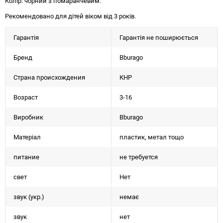
Колір: чорний з помаранчевим.
Рекомендовано для дітей віком від 3 років.
Гарантія
Гарантія не поширюється
Бренд
Bburago
Страна происхождения
КНР
Возраст
3-16
Виробник
Bburago
Матеріал
пластик, метал тощо
питание
не требуется
свет
Нет
звук (укр.)
немає
звук
нет