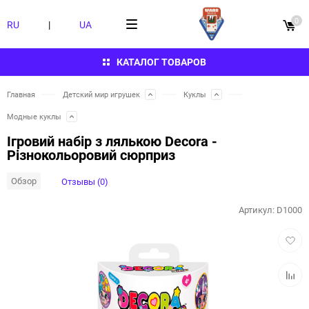
0
RU
|
UA
КАТАЛОГ ТОВАРОВ
Главная
Детский мир игрушек
Куклы
Модные куклы
Ігровий набір з лялькою Decora -
Різнокольоровий сюрприз
Обзор
Отзывы (0)
Артикул:
D1000
Добав
в
избра
Добав
к
сравн