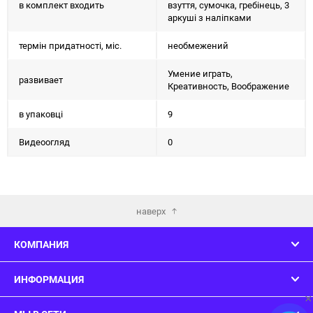
в комплект входить
взуття, сумочка, гребінець, 3
аркуші з наліпками
термін придатності, міс.
необмежений
Умение играть,
развивает
Креативность, Воображение
в упаковці
9
Видеоогляд
0
наверх
КОМПАНИЯ
ИНФОРМАЦИЯ
×