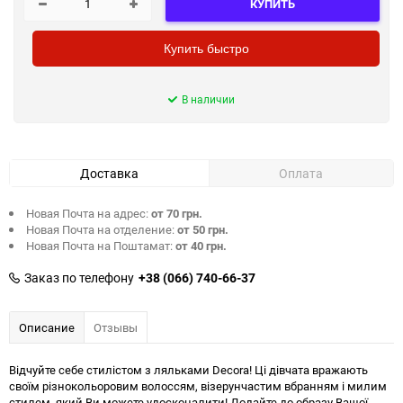
КУПИТЬ
Купить быстро
В наличии
Доставка
Оплата
Новая Почта на адрес:
от 70 грн.
Новая Почта на отделение:
от 50 грн.
Новая Почта на Поштамат:
от 40 грн.
Заказ по телефону
+38 (066) 740-66-37
Описание
Отзывы
Відчуйте себе стилістом з ляльками Decora! Ці дівчата вражають
своїм різнокольоровим волоссям, візерунчастим вбранням і милим
стилем, який Ви можете удосконалити! Додайте до образу Вашої