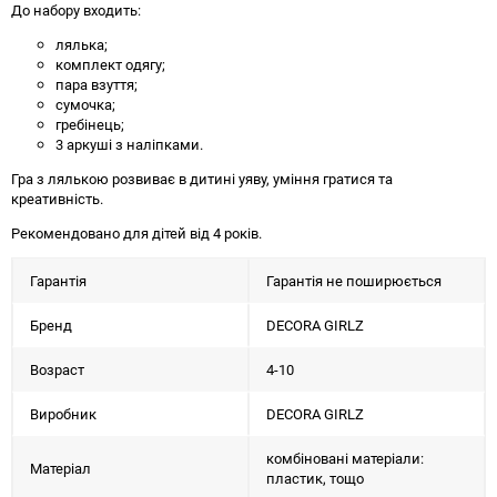
До набору входить:
лялька;
комплект одягу;
пара взуття;
сумочка;
гребінець;
3 аркуші з наліпками.
Гра з лялькою розвиває в дитині уяву, уміння гратися та
креативність.
Рекомендовано для дітей від 4 років.
Гарантія
Гарантія не поширюється
Бренд
DECORA GIRLZ
Возраст
4-10
Виробник
DECORA GIRLZ
комбіновані матеріали:
Матеріал
пластик, тощо