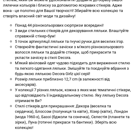
лялечки кольорів і блиску за допомогою яскравих стікерів. Адже
вона - це полотно для Вашої творчості! Збирайте всю колекцію та
створіть власний світ моди та дизайну!
Понад 44 різнокольорових сюрпризи всередині!
3 види стильних стікерів для декорування ляльки. Влаштуйте
справжній стікер-бум!
5 точок артикуляції ляльки та гнучкі ручки для веселих ігор.
Створюйте фантастичні зачіски з м'якого різнокольорового
волосся ляльки та додайте стікери, щоб прикрасити та
укласти зачіску в стилі Decora.
М'який вініловий одяг чудово підходить для вираження стилю
та легкого одягання ляльки. Змішуйте та поєднуйте вбрання з
будь-якою лялькою Decora Girlz цієї серії!
Розмір ляльки приблизно 12,7 cm (в залежності від
аксесуарів).
У колекції 7 різних ляльок, кожна з яких має тематичні стікери,
що відповідають її індивідуальному стилю. Яку ляльку Decora
отримаєте Ви?
Стилі стікерів для прикрашання: Декора (веселка та
сердечка), Блоссом (полуниця та квіти), Хізер (квіти), Лондон
(мода 1960-х), Баззі (бджоли та сонечка), Селестія (планети та
зірки), Луна (готичні прикраси та бантики). Зберіть всю
колекцію!