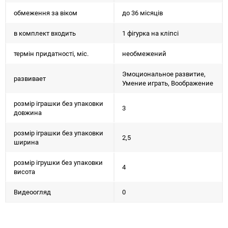
обмеження за віком
до 36 місяців
в комплект входить
1 фігурка на кліпсі
термін придатності, міс.
необмежений
Эмоциональное развитие,
развивает
Умение играть, Воображение
розмір іграшки без упаковки
3
довжина
розмір іграшки без упаковки
2,5
ширина
розмір ігрушки без упаковки
4
висота
Видеоогляд
0