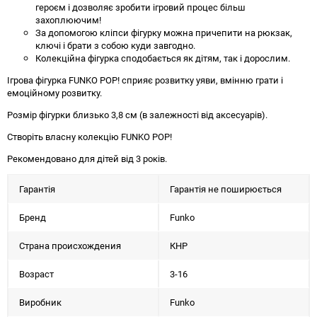
героєм і дозволяє зробити ігровий процес більш
захоплюючим!
За допомогою кліпси фігурку можна причепити на рюкзак,
ключі і брати з собою куди завгодно.
Колекційна фігурка сподобається як дітям, так і дорослим.
Ігрова фігурка FUNKO POP! сприяє розвитку уяви, вмінню грати і
емоційному розвитку.
Розмір фігурки близько 3,8 см (в залежності від аксесуарів).
Створіть власну колекцію FUNKO POP!
Рекомендовано для дітей від 3 років.
Гарантія
Гарантія не поширюється
Бренд
Funko
Страна происхождения
КНР
Возраст
3-16
Виробник
Funko