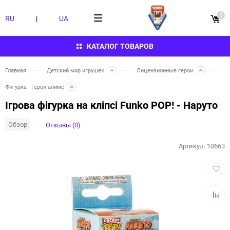
0
RU
|
UA
КАТАЛОГ ТОВАРОВ
Главная
Детский мир игрушек
Лицензионные герои
Фигурка - Герои аниме
Ігрова фігурка на кліпсі Funko POP! - Наруто
Обзор
Отзывы (0)
Артикул:
10663
Добав
в
избра
Добав
к
сравн