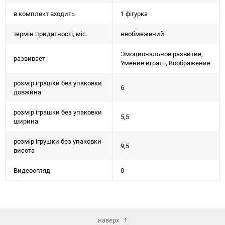
в комплект входить
1 фігурка
термін придатності, міс.
необмежений
Эмоциональное развитие,
развивает
Умение играть, Воображение
розмір іграшки без упаковки
6
довжина
розмір іграшки без упаковки
5,5
ширина
розмір ігрушки без упаковки
9,5
висота
Видеоогляд
0
наверх