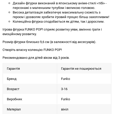
Дизайн фігурки виконаний в японському аніме-стилі «тібі» -
персонажі з маленьким тулубом і великою головою.
Висока деталізація забезпечує максимальну схожість з
героєм і дозволяє зробити ігровий процес більш захопливим!
Колекційна фігурка сподобається як дітям, так і дорослим.
Ігрова фігурка FUNKO POP! сприяє розвитку уяви, вмінню грати і
емоційному розвитку.
Розмір фігурки близько 9,6 см (в залежності від аксесуарів).
Створіть власну колекцію FUNKO POP!
Рекомендовано для дітей віком від 3 років.
Гарантія
Гарантія не поширюється
Бренд
Funko
Возраст
3-16
Виробник
Funko
Матеріал
вініл