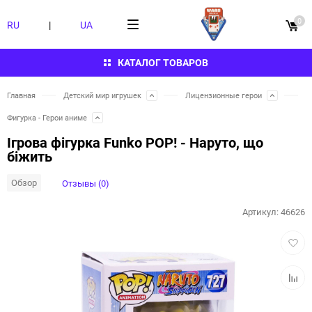
0
RU
|
UA
КАТАЛОГ ТОВАРОВ
Главная
Детский мир игрушек
Лицензионные герои
Фигурка - Герои аниме
Ігрова фігурка Funko POP! - Наруто, що
біжить
Обзор
Отзывы (0)
Артикул:
46626
Добав
в
избра
Добав
к
сравн