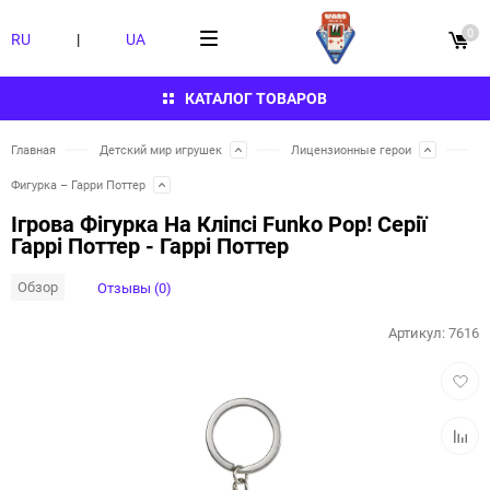
0
RU
|
UA
КАТАЛОГ ТОВАРОВ
Главная
Детский мир игрушек
Лицензионные герои
Фигурка – Гарри Поттер
Ігрова Фігурка На Кліпсі Funko Pop! Серії
Гаррі Поттер - Гаррі Поттер
Обзор
Отзывы (0)
Артикул:
7616
Добав
в
избра
Добав
к
сравн