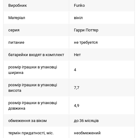
Виробник
Funko
Матеріал
вініл
серия
Гарри Поттер
питание
не требуется
батарейки входят в комплект
Нет
розмір іграшки в упаковці
4
ширина
розмір іграшки в упаковці
7,7
висота
розмір іграшки в упаковці
4,9
довжина
обмеження за віком
до 36 місяців
термін придатності, міс.
необмежений