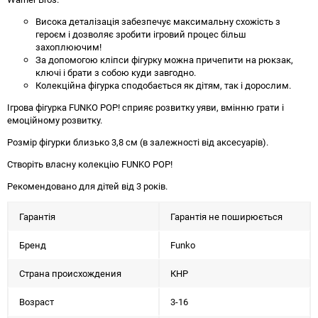
Висока деталізація забезпечує максимальну схожість з
героєм і дозволяє зробити ігровий процес більш
захоплюючим!
За допомогою кліпси фігурку можна причепити на рюкзак,
ключі і брати з собою куди завгодно.
Колекційна фігурка сподобається як дітям, так і дорослим.
Ігрова фігурка FUNKO POP! сприяє розвитку уяви, вмінню грати і
емоційному розвитку.
Розмір фігурки близько 3,8 см (в залежності від аксесуарів).
Створіть власну колекцію FUNKO POP!
Рекомендовано для дітей від 3 років.
Гарантія
Гарантія не поширюється
Бренд
Funko
Страна происхождения
КНР
Возраст
3-16