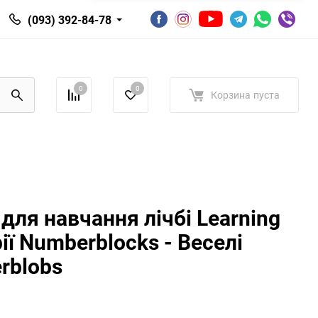
(093) 392-84-78
0
0
Корзина
пуста
 для навчання лічбі Learning
ії Numberblocks - Веселі
rblobs