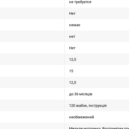
не требуется
Нет
немає
нет
Нет
12,5
15
12,5
до 36 місяців
120 жабок, інструкція
необмежений
Мелкая моторика, Восприятие пр