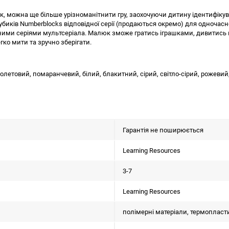
, можна ще більше урізноманітнити гру, заохочуючи дитину ідентифікуват
убиків Numberblocks відповідної серії (продаються окремо) для одночасно
певними серіями мультсеріала. Малюк зможе гратись іграшками, дивитис
гко мити та зручно зберігати.
іолетовий, помаранчевий, білий, блакитний, сірий, світло-сірий, рожевий,
Гарантія не поширюється
Learning Resources
3-7
Learning Resources
полімерні матеріали, термопласт