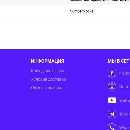
Numberblocks
ИНФОРМАЦИЯ
МЫ В СЕТ
Как сделать заказ
Фейс
Условия доставки
Инст
Обмен и возврат
Yout
Teleg
What