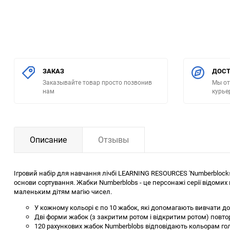
ЗАКАЗ
ДОСТ
Заказывайте товар просто позвонив
Мы от
нам
курье
Описание
Отзывы
Ігровий набір для навчання лічбі LEARNING RESOURCES 'Numberblock
основи сортування. Жабки Numberblobs - це персонажі серії відомих 
маленьким дітям магію чисел.
У кожному кольорі є по 10 жабок, які допомагають вивчати дод
Дві форми жабок (з закритим ротом і відкритим ротом) повт
120 рахункових жабок Numberblobs відповідають кольорам гол