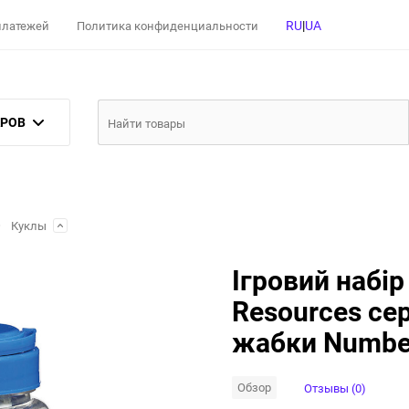
RU
|
UA
 платежей
Политика конфиденциальности
АРОВ
Куклы
Ігровий набір
Resources сер
жабки Numbe
Обзор
Отзывы (0)