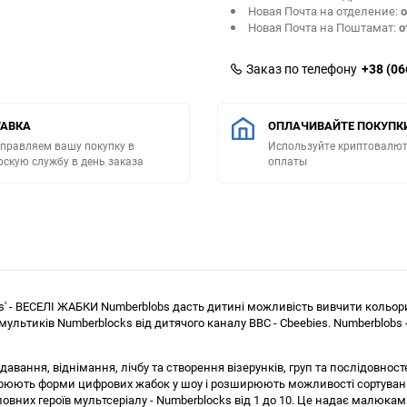
Новая Почта на отделение:
о
Новая Почта на Поштамат:
о
Заказ по телефону
+38 (06
АВКА
ОПЛАЧИВАЙТЕ ПОКУПК
правляем вашу покупку в
Используйте криптовалют
рскую службу в день заказа
оплаты
s' - ВЕСЕЛІ ЖАБКИ Numberblobs дасть дитині можливість вивчити кольори
мультиків Numberblocks від дитячого каналу BBC - Cbeebies. Numberblobs
авання, віднімання, лічбу та створення візерунків, груп та послідовност
орюють форми цифрових жабок у шоу і розширюють можливості сортуванн
овних героїв мультсеріалу - Numberblocks від 1 до 10. Це надає малюка