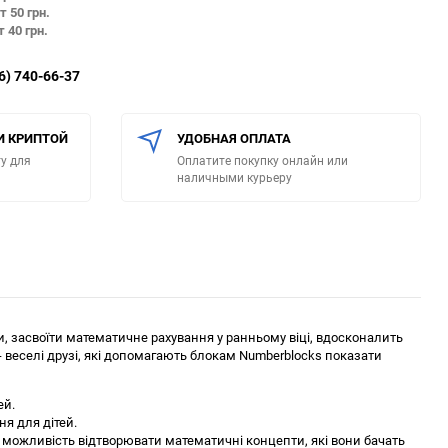
т 50 грн.
т 40 грн.
6) 740-66-37
И КРИПТОЙ
УДОБНАЯ ОПЛАТА
у для
Оплатите покупку онлайн или
наличными курьеру
, засвоїти математичне рахування у ранньому віці, вдосконалить
 - веселі друзі, які допомагають блокам Numberblocks показати
ей.
я для дітей.
м можливість відтворювати математичні концепти, які вони бачать