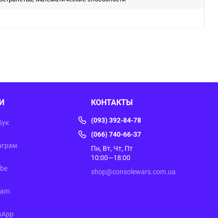
И
КОНТАКТЫ
(093) 392-84-78
бук
(066) 740-66-37
аграм
Пн, Вт, Чт, Пт
10:00—18:00
ube
shop@consolewars.com.ua
ram
sApp