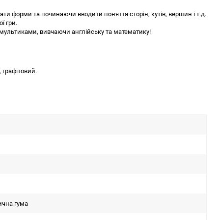
и форми та починаючи вводити поняття сторін, кутів, вершин і т.д.
ї гри.
ь мультиками, вивчаючи англійську та математику!
 графітовий.
ична гума