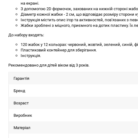
на екрані.
З допомогою 2D формочок, захованих на нижній стороні жабок
Діаметр кожної жабки - 2 см, що відповідає розміру сторони к
Інструкція містить опис ігор та активностей, пов’язаних з 
Жабки зроблені з міцного, приємного на дотик пластику. Їх ле
До набору входять:
120 жабок у 12 кольорах: червоний, жовтий, зелений, синій, ф
Пластиковий контейнер для зберігання.
Інструкція.
Рекомендовано для дітей віком від 3 років.
Гарантія
Бренд
Возраст
Виробник
Матеріал