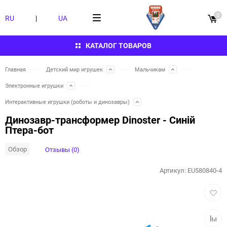
0
RU
|
UA
КАТАЛОГ ТОВАРОВ
Главная
Детский мир игрушек
Мальчикам
Электронные игрушки
Интерактивные игрушки (роботы и динозавры)
Динозавр-трансформер Dinoster - Синій
Птера-бот
Обзор
Отзывы (0)
Артикул:
EU580840-4
Добав
в
избра
Добав
к