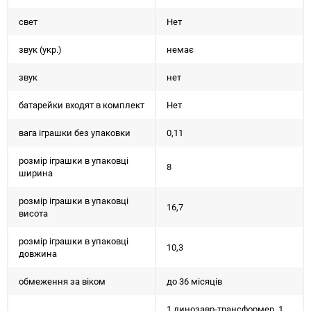
свет
Нет
звук (укр.)
немає
звук
нет
батарейки входят в комплект
Нет
вага іграшки без упаковки
0,11
розмір іграшки в упаковці
8
ширина
розмір іграшки в упаковці
16,7
висота
розмір іграшки в упаковці
10,3
довжина
обмеження за віком
до 36 місяців
1 динозавр-трансформер, 1