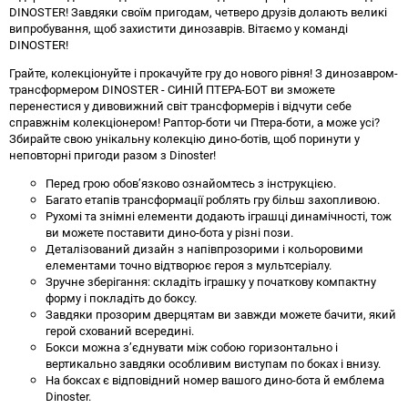
DINOSTER! Завдяки своїм пригодам, четверо друзів долають великі
випробування, щоб захистити динозаврів. Вітаємо у команді
DINOSTER!
Грайте, колекціонуйте і прокачуйте гру до нового рівня! З динозавром-
трансформером DINOSTER - СИНІЙ ПТЕРА-БОТ ви зможете
перенестися у дивовижний світ трансформерів і відчути себе
справжнім колекціонером! Раптор-боти чи Птера-боти, а може усі?
Збирайте свою унікальну колекцію дино-ботів, щоб поринути у
неповторні пригоди разом з Dinoster!
Перед грою обов’язково ознайомтесь з інструкцією.
Багато етапів трансформації роблять гру більш захопливою.
Рухомі та знімні елементи додають іграшці динамічності, тож
ви можете поставити дино-бота у різні пози.
Деталізований дизайн з напівпрозорими і кольоровими
елементами точно відтворює героя з мультсеріалу.
Зручне зберігання: складіть іграшку у початкову компактну
форму і покладіть до боксу.
Завдяки прозорим дверцятам ви завжди можете бачити, який
герой схований всередині.
Бокси можна з’єднувати між собою горизонтально і
вертикально завдяки особливим виступам по боках і внизу.
На боксах є відповідний номер вашого дино-бота й емблема
Dinoster.