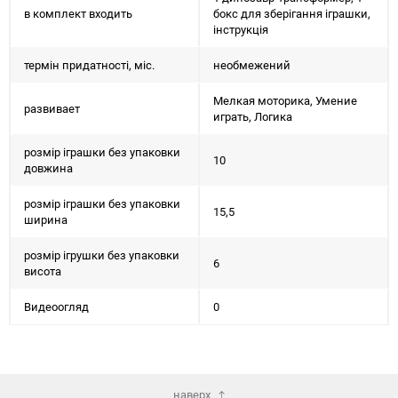
в комплект входить
бокс для зберігання іграшки,
інструкція
термін придатності, міс.
необмежений
Мелкая моторика, Умение
развивает
играть, Логика
розмір іграшки без упаковки
10
довжина
розмір іграшки без упаковки
15,5
ширина
розмір ігрушки без упаковки
6
висота
Видеоогляд
0
наверх