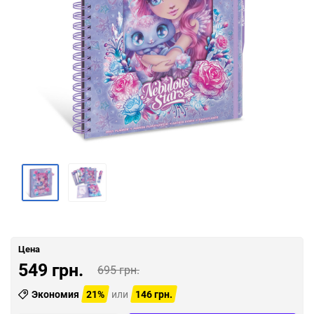
Цена
549 грн.
695 грн.
Экономия
21%
или
146 грн.