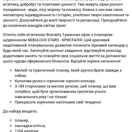
естетику, добробут та позитивні цінності. Там живуть зірки різного
походження - води, лісу, морозу та космосу. Кожна з них має свою
неповторну індивідуальність і історію, улюблені творчі захоплення та
цінності. Долучайтеся до магії творчості та релаксації. Приєднуйтеся
до космічних мандрів світом зірок!
Оточіть себе естетикою Всесвіту Туманних зірок з планером-
щоденником NEBULOUS STARS - КРИСТАЛІЯ. Цей красивий
недатований планувальник дозволяє починати зірковий календар у
будь-який час. Записуйте шкільні завдання, відстежуйте розклад
додаткових занять та плануйте своє соціальне життя за допомогою
цього чудово оформленого блокнота. Відчуйте зоряне натхнення!
Милий та практичний планер, який зручно брати завжди з
собою.
Кулькова ручка з чорнилом чорного кольору.
З 189 сторінками та милою ручкою, цей планер, що вам
потрібно, щоб бути організованим протягом усього
навчального року і не тільки!
Прикрасьте зоряними наліпками свій тиждень!
До набору входить:
планер,
закладка-кліпса,
1164 наліпки,