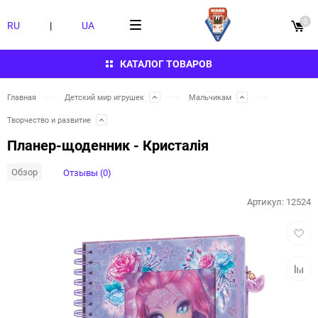
0
RU
|
UA
КАТАЛОГ ТОВАРОВ
Главная
Детский мир игрушек
Мальчикам
Творчество и развитие
Планер-щоденник - Кристалія
Обзор
Отзывы (0)
Артикул:
12524
Добав
в
избра
Добав
к
сравн