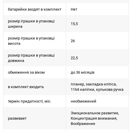
батарейки входят в комплект
Нет
розмір іграшки в упаковці
15,5
ширина
розмір іграшки в упаковці
26
висота
розмір іграшки в упаковці
22,5
довжина
обмеження за віком
до 36 місяців
планер, закладка-кліпса,
в комплект входить
1164 наліпки, кулькова ручка
термін придатності, міс.
необмежений
Эмоциональное развитие,
развивает
Концентрация внимания,
Воображение