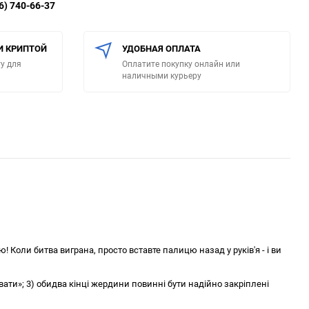
6) 740-66-37
И КРИПТОЙ
УДОБНАЯ ОПЛАТА
у для
Оплатите покупку онлайн или
наличными курьеру
! Коли битва виграна, просто вставте палицю назад у руків'я - і ви
ати»; 3) обидва кінці жердини повинні бути надійно закріплені