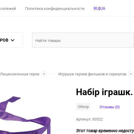
RU
|
UA
 платежей
Политика конфиденциальности
АРОВ
Лицензионные герои
Игрушки героев фильмов и сериалов
Набір іграшк.
Обзор
Отзывы (0)
Артикул:
83522
Этот товар временно недосту