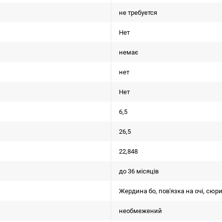
не требуется
Нет
немає
нет
Нет
6,5
26,5
22,848
до 36 місяців
Жердина бо, пов'язка на очі, сюр
необмежений