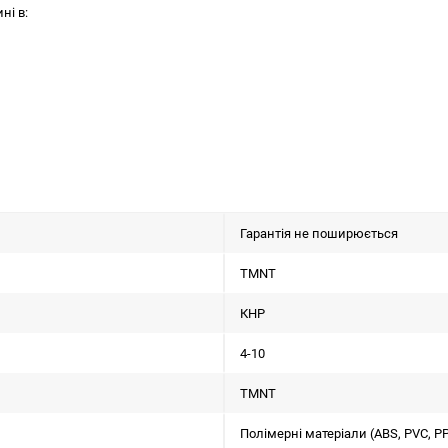
ні в:
Гарантія не поширюється
TMNT
КНР
4-10
TMNT
Полімерні матеріали (ABS, PVC, PP