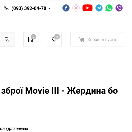
(093) 392-84-78
0
0
Корзина
пуста
 зброї Мovie III - Жердина бо
пен для заказа