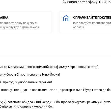
Заказ по телефону
+38 (06
АВКА
ОПЛАЧИВАЙТЕ ПОКУПК
правляем вашу покупку в
Используйте криптовалют
рскую службу в день заказа
оплаты
их за мотивами нового анімаційного фільму 'Черепашки-Ніндзя'!
я у боротьбі проти сил зла Нью-Йорка!
ві пригоді з улюбленими героями!
кнопку і клацнувши зап'ястям - палиця розгорнеться і буде готова до бою
; 2) вставити обидва кінці жердини бо, щоб зафіксувати режиму «Прихов
об відкрити «сюрприз» жердини бо.