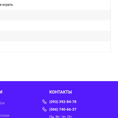
е играть
И
КОНТАКТЫ
(093) 392-84-78
бук
(066) 740-66-37
аграм
Пн, Вт, Чт, Пт