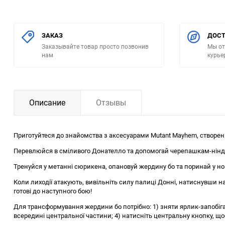
ЗАКАЗ
ДОСТ
Заказывайте товар просто позвонив
Мы от
нам
курье
Описание
Отзывы
Приготуйтеся до знайомства з аксесуарами Mutant Mayhem, створен
Перевлюйся в cміливого Донателло та допомогай черепашкам-ніндз
Тренуйся у метанні сюрикена, опановуй жердину бо та поринай у но
Коли лиходії атакують, вивільніть силу палиці Донні, натиснувши на 
готові до наступного бою!
Для трансформування жердини бо потрібно: 1) зняти ярлик-запобігач
всередині центральної частини; 4) натисніть центральну кнопку, щ