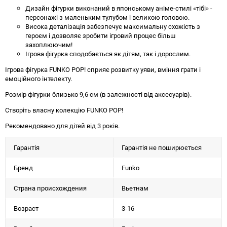
Дизайн фігурки виконаний в японському аніме-стилі «тібі» -
персонажі з маленьким тулубом і великою головою.
Висока деталізація забезпечує максимальну схожість з
героєм і дозволяє зробити ігровий процес більш
захоплюючим!
Ігрова фігурка сподобається як дітям, так і дорослим.
Ігрова фігурка FUNKO POP! сприяє розвитку уяви, вміння грати і
емоційного інтелекту.
Розмір фігурки близько 9,6 см (в залежності від аксесуарів).
Створіть власну колекцію FUNKO POP!
Рекомендовано для дітей від 3 років.
Гарантія
Гарантія не поширюється
Бренд
Funko
Страна происхождения
Вьетнам
Возраст
3-16