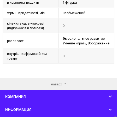
в комплект входить
1 фігурка
термін придатності, міс.
необмежений
кількість од. в упаковці
0
(підгузників в полібезі)
Эмоциональное развитие,
развивает
Умение играть, Воображение
внутрішньофірмовий код
0
товару
наверх
КОМПАНИЯ
ИНФОРМАЦИЯ