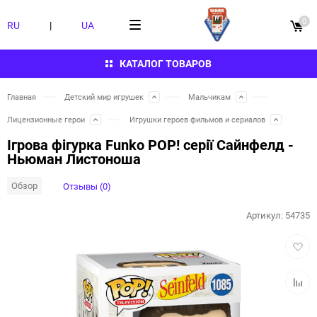
0
RU
|
UA
КАТАЛОГ ТОВАРОВ
Главная
Детский мир игрушек
Мальчикам
Лицензионные герои
Игрушки героев фильмов и сериалов
Ігрова фігурка Funko POP! серії Сайнфелд -
Ньюман Листоноша
Обзор
Отзывы (0)
Артикул:
54735
Добав
в
избра
Добав
к
сравн