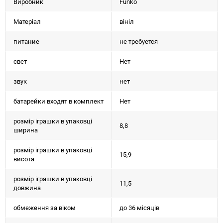
Виробник
Funko
Матеріал
вініл
питание
не требуется
свет
Нет
звук
нет
батарейки входят в комплект
Нет
розмір іграшки в упаковці
8,8
ширина
розмір іграшки в упаковці
15,9
висота
розмір іграшки в упаковці
11,5
довжина
обмеження за віком
до 36 місяців