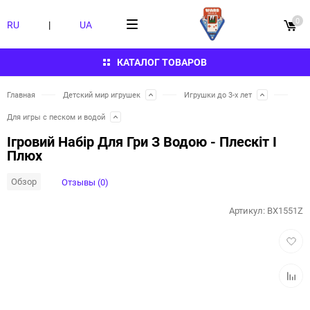
0
RU
|
UA
КАТАЛОГ ТОВАРОВ
Главная
Детский мир игрушек
Игрушки до 3-х лет
Для игры с песком и водой
Ігровий Набір Для Гри З Водою - Плескіт І
Плюх
Обзор
Отзывы (0)
Артикул:
BX1551Z
Добав
в
избра
Добав
к
сравн