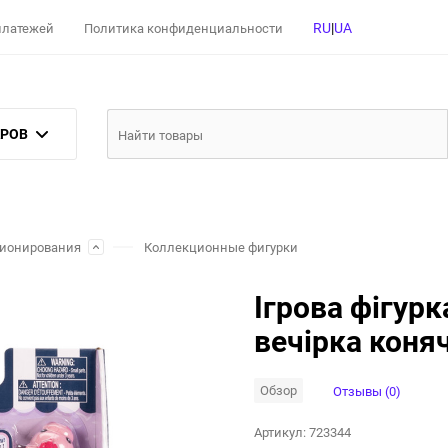
RU
|
UA
 платежей
Политика конфиденциальности
АРОВ
ционирования
Коллекционные фигурки
Ігрова фігурк
вечірка коня
Обзор
Отзывы (0)
Артикул:
723344