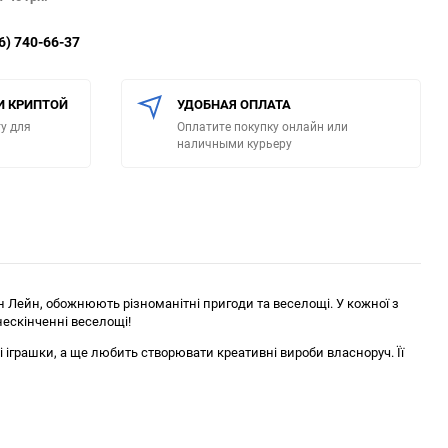
6) 740-66-37
И КРИПТОЙ
УДОБНАЯ ОПЛАТА
у для
Оплатите покупку онлайн или
наличными курьеру
йн Лейн, обожнюють різноманітні пригоди та веселощі. У кожної з
нескінченні веселощі!
 іграшки, а ще любить створювати креативні вироби власноруч. Її