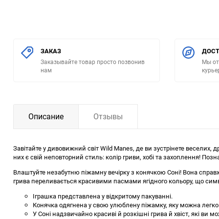
ЗАКАЗ
ДОСТ
Заказывайте товар просто позвонив
Мы от
нам
курье
Описание
Отзывы
Завітайте у дивовижний світ Wild Manes, де ви зустрінете веселих,
них є свій неповторний стиль: колір гриви, хобі та захоплення! Поз
Влаштуйте незабутню піжамну вечірку з конячкою Соні! Вона справжн
грива переливається красивими пасмами ягідного кольору, що симво
Іграшка представлена у відкритому пакуванні.
Конячка одягнена у свою улюблену піжамку, яку можна легко 
У Соні надзвичайно красиві й розкішні грива й хвіст, які в