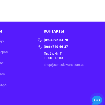
И
КОНТАКТЫ
(093) 392-84-78
бук
(066) 740-66-37
аграм
Пн, Вт, Чт, Пт
10:00—18:00
ube
shop@consolewars.com.ua
ram
sApp