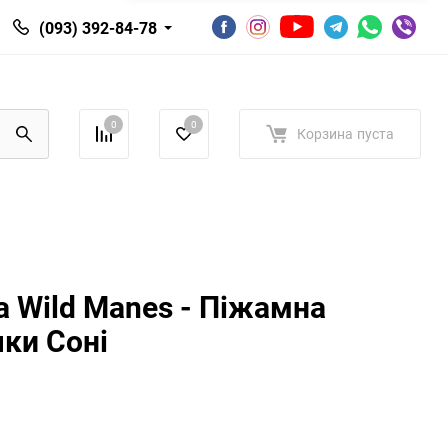
(093) 392-84-78
0
0
Корзина
пуста
а Wild Manes - Піжамна
чки Соні