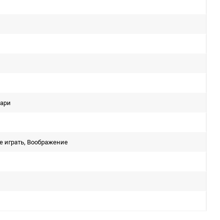
уари
 играть, Воображение