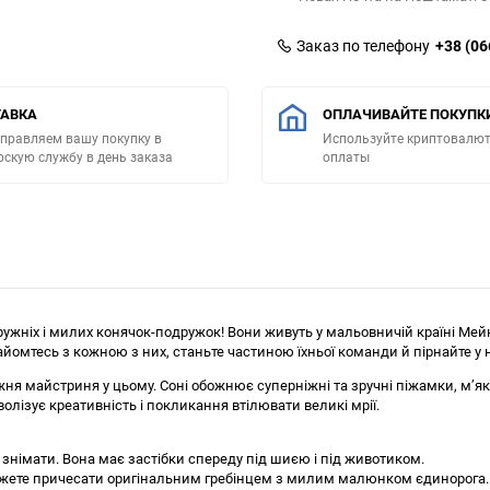
Заказ по телефону
+38 (06
АВКА
ОПЛАЧИВАЙТЕ ПОКУПК
правляем вашу покупку в
Используйте криптовалют
рскую службу в день заказа
оплаты
 дружніх і милих конячок-подружок! Вони живуть у мальовничій країні Ме
найомтесь з кожною з них, станьте частиною їхньої команди й пірнайте у 
я майстриня у цьому. Соні обожнює суперніжні та зручні піжамки, м’які
лізує креативність і покликання втілювати великі мрії.
знімати. Вона має застібки спереду під шиєю і під животиком.
и можете причесати оригінальним гребінцем з милим малюнком єдинорога.