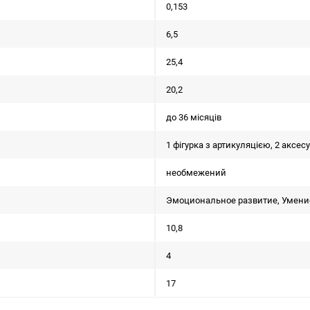
0,153
6,5
25,4
20,2
до 36 місяців
1 фігурка з артикуляцією, 2 аксес
необмежений
Эмоциональное развитие, Умение
10,8
4
17