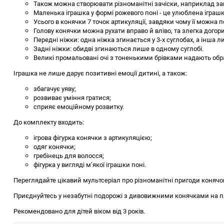
Також можна створювати різноманітні зачіски, наприклад зап
Маленька іграшка у формі рожевого поні - це улюблена іграшк
Усього в конячки 7 точок артикуляції, завдяки чому її можна п
Голову конячки можна рухати вправо й вліво, та злегка догори
Передні ніжки: одна ніжка згинається у 3-х суглобах, а інша 
Задні ніжки: обидві згинаються лише в одному суглобі.
Великі промальовані очі з тоненькими брівками надають обра
Іграшка не лише дарує позитивні емоції дитині, а також:
збагачує уяву;
розвиває уміння гратися;
сприяє емоційному розвитку.
До комплекту входить:
ігрова фігурка конячки з артикуляцією;
одяг конячки;
гребінець для волосся;
фігурка у вигляді м’якої іграшки поні.
Переглядайте цікавий мультсеріал про різноманітні пригоди конячо
Приєднуйтесь у незабутні подорожі з дивовижними конячками на пла
Рекомендовано для дітей віком від 3 років.