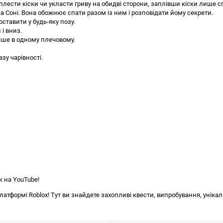
лести кіски чи укласти гриву на обидві сторони, заплівши кіски лише с
а Соні. Вона обожнює спати разом із ним і розповідати йому секрети.
оставити у будь-яку позу.
 і вниз.
лише в одному плечовому.
зу чарівності.
к на YouTube!
тформі Roblox! Тут ви знайдете захопливі квести, випробування, унікал