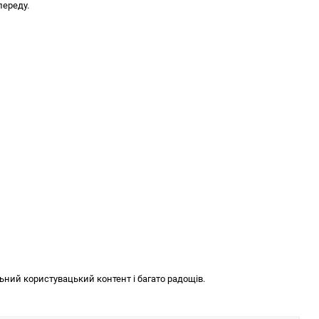
переду.
ьний користувацький контент і багато радощів.