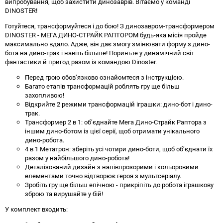
випробування, щоб захистити динозаврів. Вітаємо у команді
DINOSTER!
Готуйтеся, трансформуйтеся і до бою! З динозавром-трансформером
DINOSTER - МЕГА ДИНО-СТРАЙК РАПТОРОМ будь-яка місія пройде
максимально вдало. Адже, він дає змогу змінювати форму з дино-
бота на дино-трак і навіть більше! Пориньте у динамічний світ
фантастики й пригод разом із командою Dinoster.
Перед грою обов’язково ознайомтеся з інструкцією.
Багато етапів трансформацій роблять гру ще більш
захопливою!
Відкрийте 2 режими трансформацій іграшки: дино-бот і дино-
трак.
Трансформер 2 в 1: об’єднайте Мега Дино-Страйк Раптора з
іншим дино-ботом із цієї серії, щоб отримати унікального
дино-робота.
4 в 1 Метатрон: зберіть усі чотири дино-боти, щоб об’єднати їх
разом у найбільшого дино-робота!
Деталізований дизайн з напівпрозорими і кольоровими
елементами точно відтворює героя з мультсеріалу.
Зробіть гру ще більш епічною - прикріпіть до робота іграшкову
зброю та вирушайте у бій!
У комплект входить: