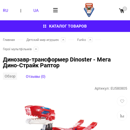
0
RU
|
UA
КАТАЛОГ ТОВАРОВ
Главная
Детский мир игрушек
Funko
Герої мультфільмів
Динозавр-трансформер Dinoster - Мега
Дино-Страйк Раптор
Обзор
Отзывы (0)
Артикул:
EU580805
Добав
в
избра
Добав
к
сравн