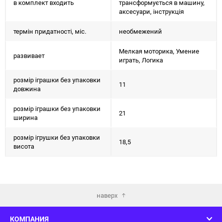
в комплект входить
трансформується в машину,
аксесуари, інструкція
термін придатності, міс.
необмежений
Мелкая моторика, Умение
развивает
играть, Логика
розмір іграшки без упаковки
11
довжина
розмір іграшки без упаковки
21
ширина
розмір ігрушки без упаковки
18,5
висота
наверх
КОМПАНИЯ