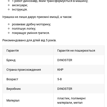
1 робот динозавр, який трансформується в машину;
аксесуари;
інструкція.
Іграшка не лише дарує приємні емоції, а також:
розвиває дрібну моторику;
поліпшує логіку;
покращує уміння гратися.
Рекомендовано для дітей від 5 років.
Гарантія
Гарантія не поширюється
Бренд
DINOSTER
Страна происхождения
КНР
Возраст
5-8
Виробник
DINOSTER
пластик, полімерні
Матеріал
матеріали, метал