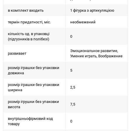
в комплект входить
1 фігурка з артикуляцією
термін придатності, міс.
необмежений
кількість од. в упаковці
0
(підгузників в полібезі)
Эмоциональное развитие,
развивает
Умение играть, Воображение
розмір іграшки без упаковки
5
довжина
розмір іграшки без упаковки
2,5
ширина
розмір ігрушки без упаковки
7,5
висота
внутрішньофірмовий код
0
товару