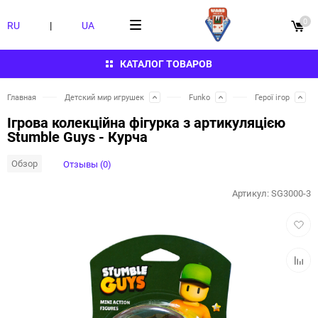
0
RU
|
UA
КАТАЛОГ ТОВАРОВ
Главная
Детский мир игрушек
Funko
Герої ігор
Ігрова колекційна фігурка з артикуляцією
Stumble Guys - Курча
Обзор
Отзывы (0)
Артикул:
SG3000-3
Добав
в
избра
Добав
к
сравн