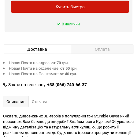
Купить быстро
В наличии
Доставка
Оплата
Новая Почта на адрес:
от 70 грн.
Новая Почта на отделение:
от 50 грн.
Новая Почта на Поштамат:
от 40 грн.
Заказ по телефону
+38 (066) 740-66-37
Описание
Отзывы
Оживіть дивовижних 3D-героїв з популярної гри Stumble Guys! Який
персонаж Вам більше до вподоби? Знайомтеся з Курчам! Фігурка має
відмінну деталізацію та натуральну артикуляцію, що робить її
розкішним доповненням до будь-якого ігрового процесу чи колекції