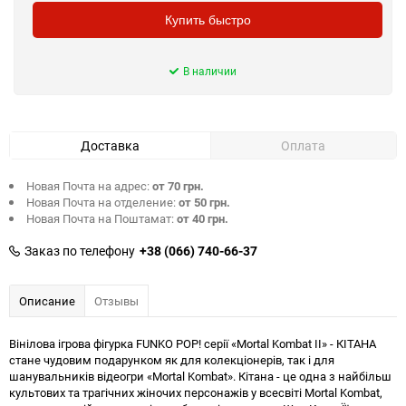
Купить быстро
В наличии
Доставка
Оплата
Новая Почта на адрес:
от 70 грн.
Новая Почта на отделение:
от 50 грн.
Новая Почта на Поштамат:
от 40 грн.
Заказ по телефону
+38 (066) 740-66-37
Описание
Отзывы
Вінілова ігрова фігурка FUNKO POP! серії «Mortal Kombat II» - КІТАНА
стане чудовим подарунком як для колекціонерів, так і для
шанувальників відеогри «Mortal Kombat». Кітана - це одна з найбільш
культових та трагічних жіночих персонажів у всесвіті Mortal Kombat,