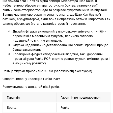
що почала свій шлях як вірна вбивця імператора Шао Кана. Її
небезпечною зброєю є пара гострих, як бритва, сталевих вія?л,
якими вона створює торнадо та розрізає супротивників на відстані.
Більшу частину свого життя вона не знала, що Шао Кан був не її
батьком, а узурпатором, який вбив її справжніх батьків і виростив її як
власну зброю, що й стало каталізатором її повстання.
Дизайн фігурки виконаний в японському аніме-стилі «чібі» -
персонажі з маленьким тулубом, великою головою і
надзвичайно милим виглядом.
Фігурка надзвичайно деталізована, що робить ігровий процес
більш захопливим!
Колекційна фігурка сподобається як дітям, так і дорослим.
Ігрова фігурка Funko POP! сприяє розвитку уяви, вмінню грати і
емоційному розвитку.
Розмір фігурки приблизно 9,6 см (залежно від аксесуарів).
Створіть власну колекцію Funko POP!
Рекомендовано для дітей від 3 років.
Гарантія
Гарантія не поширюється
Бренд
Funko