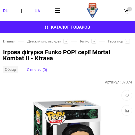
0
RU
|
UA
КАТАЛОГ ТОВАРОВ
Главная
Детский мир игрушек
Funko
Герої ігор
Ігрова фігурка Funko POP! серії Mortal
Kombat II - Кітана
Обзор
Отзывы (0)
Артикул:
87074
Добав
в
избра
Добав
к
сравн