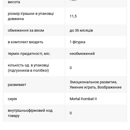
висота
розмір іграшки в упаковці
11,5
довжина
обмеження за віком
до 36 місяців
в комплект входить
1 фігурка
термін придатності, міс.
необмежений
кількість од. в упаковці
0
(підгузників в полібезі)
Эмоциональное развитие,
развивает
Умение играть, Воображение
серія
Mortal Kombat II
внутрішньофірмовий код
0
товару