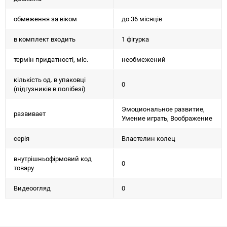
обмеження за віком
до 36 місяців
в комплект входить
1 фігурка
термін придатності, міс.
необмежений
кількість од. в упаковці
0
(підгузників в полібезі)
Эмоциональное развитие,
развивает
Умение играть, Воображение
серія
Властелин колец
внутрішньофірмовий код
0
товару
Видеоогляд
0