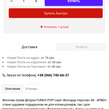
КУПИТЬ
Купить быстро
Осталась 1 штука
Доставка
Оплата
Новая Почта на адрес:
от 70 грн.
Новая Почта на отделение:
от 50 грн.
Новая Почта на Поштамат:
от 40 грн.
Заказ по телефону
+38 (066) 740-66-37
Описание
Отзывы
Вінілова ігрова фігурка FUNKO POP! серії «Володар перснів» S8 - АРВЕН
стане чудовим подарунком як для колекціонерів, так і для
прихильників культової саги «Володар перснів». Арвен на коронації -