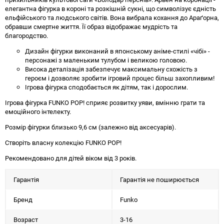
елегантна фігурка в короні та розкішній сукні, що символізує єдність
ельфійського та людського світів. Вона вибрала кохання до Араґорна,
обравши смертне життя. Її образ відображає мудрість та
благородство.
Дизайн фігурки виконаний в японському аніме-стилі «чібі» -
персонажі з маленьким тулубом і великою головою.
Висока деталізація забезпечує максимальну схожість з
героєм і дозволяє зробити ігровий процес більш захопливим!
Ігрова фігурка сподобається як дітям, так і дорослим.
Ігрова фігурка FUNKO POP! сприяє розвитку уяви, вмінню грати та
емоційного інтелекту.
Розмір фігурки близько 9,6 см (залежно від аксесуарів).
Створіть власну колекцію FUNKO POP!
Рекомендовано для дітей віком від 3 років.
Гарантія
Гарантія не поширюється
Бренд
Funko
Возраст
3-16