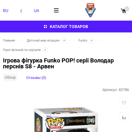
0
RU
|
UA
КАТАЛОГ ТОВАРОВ
Главная
Детский мир игрушек
Funko
Герої фільмів та серіалів
Ігрова фігурка Funko POP! серії Володар
перснів S8 - Арвен
Обзор
Отзывы (0)
Артикул:
83786
Добав
в
избра
Добав
к
сравн