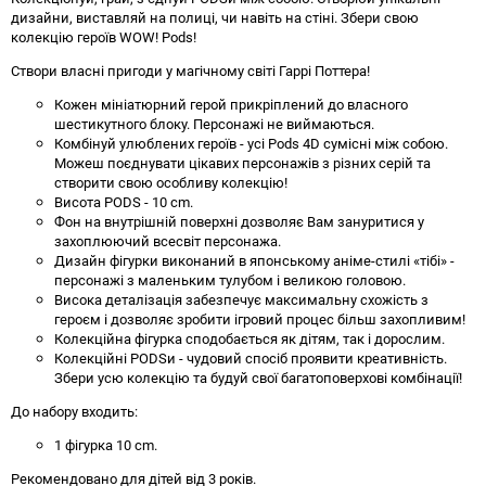
дизайни, виставляй на полиці, чи навіть на стіні. Збери свою
колекцію героїв WOW! Pods!
Створи власні пригоди у магічному світі Гаррі Поттера!
Кожен мініатюрний герой прикріплений до власного
шестикутного блоку. Персонажі не виймаються.
Комбінуй улюблених героїв - усі Pods 4D сумісні між собою.
Можеш поєднувати цікавих персонажів з різних серій та
створити свою особливу колекцію!
Висота PODS - 10 cm.
Фон на внутрішній поверхні дозволяє Вам зануритися у
захоплюючий всесвіт персонажа.
Дизайн фігурки виконаний в японському аніме-стилі «тібі» -
персонажі з маленьким тулубом і великою головою.
Висока деталізація забезпечує максимальну схожість з
героєм і дозволяє зробити ігровий процес більш захопливим!
Колекційна фігурка сподобається як дітям, так і дорослим.
Колекційні PODSи - чудовий спосіб проявити креативність.
Збери усю колекцію та будуй свої багатоповерхові комбінації!
До набору входить:
1 фігурка 10 cm.
Рекомендовано для дітей від 3 років.