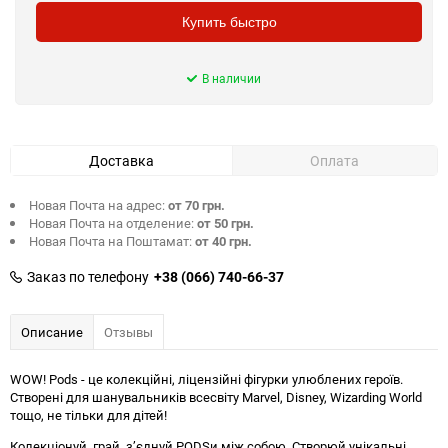
Купить быстро
В наличии
Доставка
Оплата
Новая Почта на адрес:
от 70 грн.
Новая Почта на отделение:
от 50 грн.
Новая Почта на Поштамат:
от 40 грн.
Заказ по телефону
+38 (066) 740-66-37
Описание
Отзывы
WOW! Pods - це колекційні, ліцензійні фігурки улюблених героїв.
Створені для шанувальників всесвіту Marvel, Disney, Wizarding World
тощо, не тільки для дітей!
Колекціонуй, грай, з’єднуй PODSи між собою. Створюй унікальні