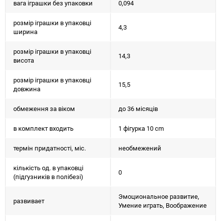
вага іграшки без упаковки
0,094
розмір іграшки в упаковці
4,3
ширина
розмір іграшки в упаковці
14,3
висота
розмір іграшки в упаковці
15,5
довжина
обмеження за віком
до 36 місяців
в комплект входить
1 фігурка 10 cm
термін придатності, міс.
необмежений
кількість од. в упаковці
0
(підгузників в полібезі)
Эмоциональное развитие,
развивает
Умение играть, Воображение