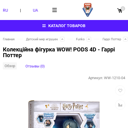
0
RU
|
UA
КАТАЛОГ ТОВАРОВ
Главная
Детский мир игрушек
Funko
Гаррі Поттер
Колекційна фігурка WOW! PODS 4D - Гаррі
Поттер
Обзор
Отзывы (0)
Артикул:
WW-1210-04
Добав
в
избра
Добав
к
сравн