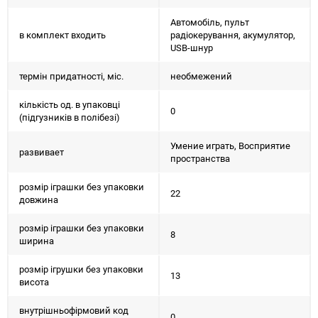
Автомобіль, пульт
в комплект входить
радіокерування, акумулятор,
USB-шнур
термін придатності, міс.
необмежений
кількість од. в упаковці
0
(підгузників в полібезі)
Умение играть, Восприятие
развивает
пространства
розмір іграшки без упаковки
22
довжина
розмір іграшки без упаковки
8
ширина
розмір ігрушки без упаковки
13
висота
внутрішньофірмовий код
0