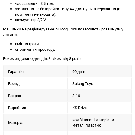
час зарядки - 3-5 год,
живлення - 2 батарейки типу АА для пульта керування (в
комплект не входять),
акумулятор 3,7 V.
Машинки на радіокеруванні Sulong Toys дозволяють розвинути у
дитини:
вміння грати,
сприйняття простору.
Рекомендовано для дітей віком від 8 років.
Гарантія
90 днів
Бренд
Sulong Toys
Возраст
8-16
Виробник
KS Drive
комбіновані матеріали:
Матеріал
метал, пластик