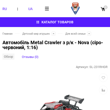
0
RU
|
UA
КАТАЛОГ ТОВАРОВ
Главная
Детский мир игрушек
Для всей семьи
Автомобіль Metal Crawler з р/к - Nova (сіро-
червоний, 1:16)
Обзор
Отзывы (0)
Артикул:
SL-231RHGR
Добав
в
избра
Добав
к
сравн