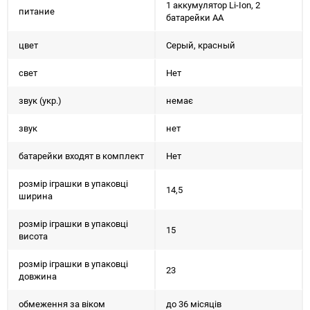
1 аккумулятор Li-Ion, 2
питание
батарейки АА
цвет
Серый, красный
свет
Нет
звук (укр.)
немає
звук
нет
батарейки входят в комплект
Нет
розмір іграшки в упаковці
14,5
ширина
розмір іграшки в упаковці
15
висота
розмір іграшки в упаковці
23
довжина
обмеження за віком
до 36 місяців