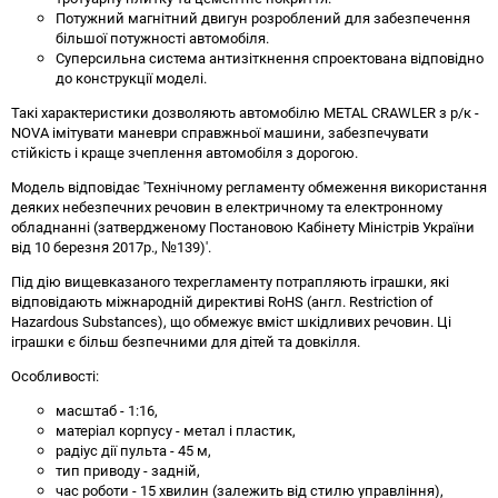
Потужний магнітний двигун розроблений для забезпечення
більшої потужності автомобіля.
Суперсильна система антизіткнення спроектована відповідно
до конструкції моделі.
Такі характеристики дозволяють автомобілю METAL CRAWLER з р/к -
NOVA імітувати маневри справжньої машини, забезпечувати
стійкість і краще зчеплення автомобіля з дорогою.
Модель відповідає 'Технічному регламенту обмеження використання
деяких небезпечних речовин в електричному та електронному
обладнанні (затвердженому Постановою Кабінету Міністрів України
від 10 березня 2017р., №139)'.
Під дію вищевказаного техрегламенту потрапляють іграшки, які
відповідають міжнародній директиві RoHS (англ. Restriction of
Hazardous Substances), що обмежує вміст шкідливих речовин. Ці
іграшки є більш безпечними для дітей та довкілля.
Особливості:
масштаб - 1:16,
матеріал корпусу - метал і пластик,
радіус дії пульта - 45 м,
тип приводу - задній,
час роботи - 15 хвилин (залежить від стилю управління),