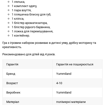
1 лялька,
1 комплект одягу,
1 пара взуття,
1 пляшечка блиску для губ,
1 кліпса,
1 блістер ароматизатора,
1 блістер рідкого барвника,
1 ложка для перемішування,
1 контейнер.
Гра з ігровим набором розвиває в дитині уяву, дрібну моторику та
креативність.
Рекомендовано для дітей від 4 років.
Гарантія
Гарантія не поширюється
Бренд
Yummiland
Возраст
4-10
Виробник
Yummiland
Матеріал
полімерні матеріали