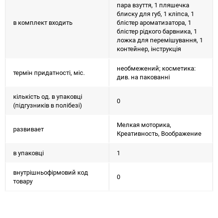
пара взуття, 1 пляшечка
блиску для губ, 1 кліпса, 1
в комплект входить
блістер ароматизатора, 1
блістер рідкого барвника, 1
ложка для перемішування, 1
контейнер, інструкція
необмежений; косметика:
термін придатності, міс.
див. на пакованні
кількість од. в упаковці
0
(підгузників в полібезі)
Мелкая моторика,
развивает
Креативность, Воображение
в упаковці
1
внутрішньофірмовий код
0
товару