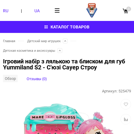
0
RU
|
UA
КАТАЛОГ ТОВАРОВ
Главная
Детский мир игрушек
Детская косметика и аксессуары
Ігровий набір з лялькою та блиском для губ
Yummiland S2 - С'юзі Сауер Строу
Обзор
Отзывы (0)
Артикул:
525479
Добав
в
избра
Добав
к
сравн