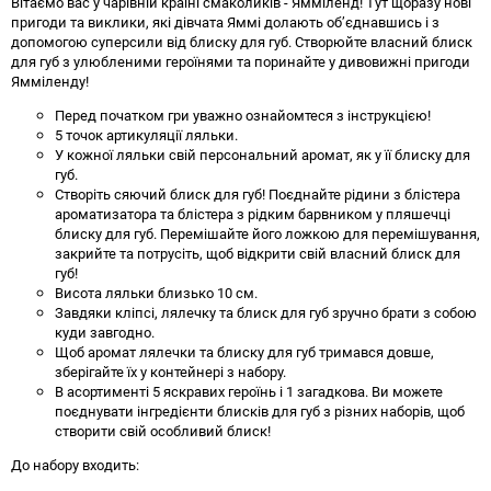
Вітаємо вас у чарівній країні смаколиків - Ямміленд! Тут щоразу нові
пригоди та виклики, які дівчата Яммі долають об’єднавшись і з
допомогою суперсили від блиску для губ. Створюйте власний блиск
для губ з улюбленими героїнями та поринайте у дивовижні пригоди
Ямміленду!
Перед початком гри уважно ознайомтеся з інструкцією!
5 точок артикуляції ляльки.
У кожної ляльки свій персональний аромат, як у її блиску для
губ.
Створіть сяючий блиск для губ! Поєднайте рідини з блістера
ароматизатора та блістера з рідким барвником у пляшечці
блиску для губ. Перемішайте його ложкою для перемішування,
закрийте та потрусіть, щоб відкрити свій власний блиск для
губ!
Висота ляльки близько 10 см.
Завдяки кліпсі, лялечку та блиск для губ зручно брати з собою
куди завгодно.
Щоб аромат лялечки та блиску для губ тримався довше,
зберігайте їх у контейнері з набору.
В асортименті 5 яскравих героїнь і 1 загадкова. Ви можете
поєднувати інгредієнти блисків для губ з різних наборів, щоб
створити свій особливий блиск!
До набору входить: