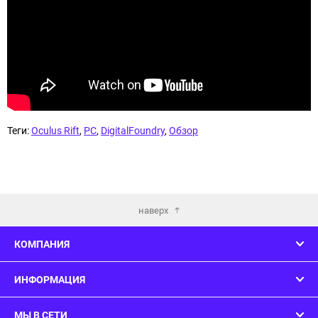
Теги:
Oculus Rift
,
PC
,
DigitalFoundry
,
Обзор
наверх
КОМПАНИЯ
ИНФОРМАЦИЯ
МЫ В СЕТИ