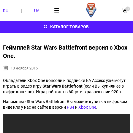
0
RU
|
UA
КАТАЛОГ ТОВАРОВ
Геймплей Star Wars Battlefront версия с Xbox
One.
13 ноября 2015
Обладатели Xbox One консоли и подписки EA Access уже могут
играть в видео игру
Star Wars Battlefront
(если Вы купили её в
цифре конечно). Игра работает в 60fps и в разрешении 920p.
Напомним - Star Wars Battlefront Вы можете купить в цифровом
виде или у нас на сайте в версии
PS4
и
Xbox One
.