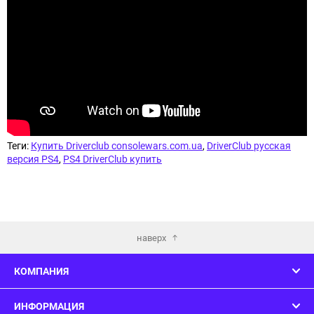
Теги:
Купить Driverclub consolewars.com.ua
,
DriverClub русская
версия PS4
,
PS4 DriverClub купить
наверх
КОМПАНИЯ
ИНФОРМАЦИЯ