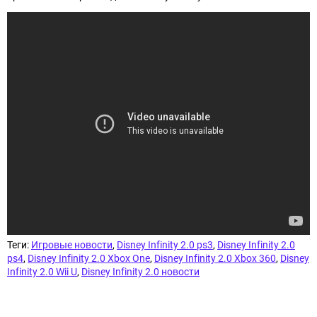
Теги:
Игровые новости
,
Disney Infinity 2.0 ps3
,
Disney Infinity 2.0
ps4
,
Disney Infinity 2.0 Xbox One
,
Disney Infinity 2.0 Xbox 360
,
Disney
Infinity 2.0 Wii U
,
Disney Infinity 2.0 новости