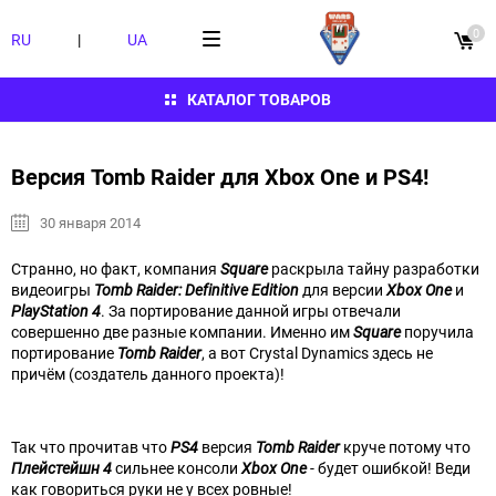
0
RU
|
UA
КАТАЛОГ ТОВАРОВ
Версия Tomb Raider для Xbox One и PS4!
30 января 2014
Странно, но факт, компания
Square
раскрыла тайну разработки
видеоигры
Tomb Raider: Definitive Edition
для версии
Xbox One
и
PlayStation 4
. За портирование данной игры отвечали
совершенно две разные компании. Именно им
Square
поручила
портирование
Tomb Raider
, а вот Crystal Dynamics здесь не
причём (создатель данного проекта)!
Так что прочитав что
PS4
версия
Tomb Raider
круче потому что
Плейстейшн 4
сильнее консоли
Xbox One
- будет ошибкой! Веди
как говориться руки не у всех ровные!