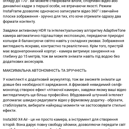
огляду до 170°. Ви можете створювати влоги, спортивні відео або
динамічні кадри з першої особи, не втрачаючи якості. Режим
InstaFrame дозволяє одночасно записувати відео 360° і звичайне
плоске зображення - зручно для тих, хто хоче отримати одразу два
формати контенту.
Завдяки активному HDR та інтелектуальному алгоритму AdaptiveTone
камера автоматично підлаштовує експозицію, передаючи природні
кольори й балансуючи світло навіть у складних умовах. Зображення
виглядають яскраво, контрастно та реалістично. Крім того, пристрій
має водонепроникний корпус - камера витримує занурення на
глибину до 15 метрів, тож ви можете знімати навіть під водою без
додаткових аксесуарів.
МАКСИМАЛЬНА АВТОНОМНІСТЬ ТА ЗРУЧНІСТЬ
У комплекті є додатковий акумулятор, тож ви зможете знімати ще
довше без необхідності заряджання. А фірмовий невидимий селфі-
монопод створює ефект «літаючої камери», завдяки якому ваші відео
виглядатимуть ще більш професійно. Вбудований штучний інтелект
допомагає швидко редагувати відео у фірмовому додатку - обрізати,
стабілізувати, вибирати найкращі моменти чи застосовувати стильні
ефекти.
Insta360 X4 Air - це не просто камера, а інструмент для створення
історій. Вона дарує повну свободу зйомки, дозволяючи передати світ