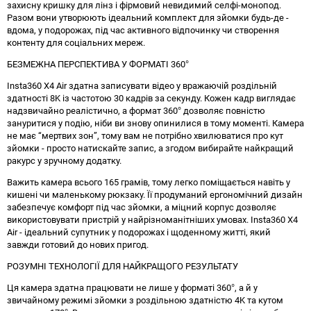
захисну кришку для лінз і фірмовий невидимий селфі-монопод.
Разом вони утворюють ідеальний комплект для зйомки будь-де -
вдома, у подорожах, під час активного відпочинку чи створення
контенту для соціальних мереж.
БЕЗМЕЖНА ПЕРСПЕКТИВА У ФОРМАТІ 360°
Insta360 X4 Air здатна записувати відео у вражаючій роздільній
здатності 8K із частотою 30 кадрів за секунду. Кожен кадр виглядає
надзвичайно реалістично, а формат 360° дозволяє повністю
зануритися у подію, ніби ви знову опинилися в тому моменті. Камера
не має “мертвих зон”, тому вам не потрібно хвилюватися про кут
зйомки - просто натискайте запис, а згодом вибирайте найкращий
ракурс у зручному додатку.
Важить камера всього 165 грамів, тому легко поміщається навіть у
кишені чи маленькому рюкзаку. Її продуманий ергономічний дизайн
забезпечує комфорт під час зйомки, а міцний корпус дозволяє
використовувати пристрій у найрізноманітніших умовах. Insta360 X4
Air - ідеальний супутник у подорожах і щоденному житті, який
завжди готовий до нових пригод.
РОЗУМНІ ТЕХНОЛОГІЇ ДЛЯ НАЙКРАЩОГО РЕЗУЛЬТАТУ
Ця камера здатна працювати не лише у форматі 360°, а й у
звичайному режимі зйомки з роздільною здатністю 4K та кутом