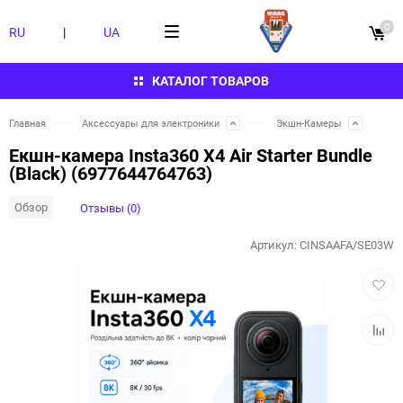
0
RU
|
UA
КАТАЛОГ ТОВАРОВ
Главная
Аксессуары для электроники
Экшн-Камеры
Екшн-камера Insta360 X4 Air Starter Bundle
(Black) (6977644764763)
Обзор
Отзывы (0)
Артикул:
CINSAAFA/SE03W
Добав
в
избра
Добав
к
сравн