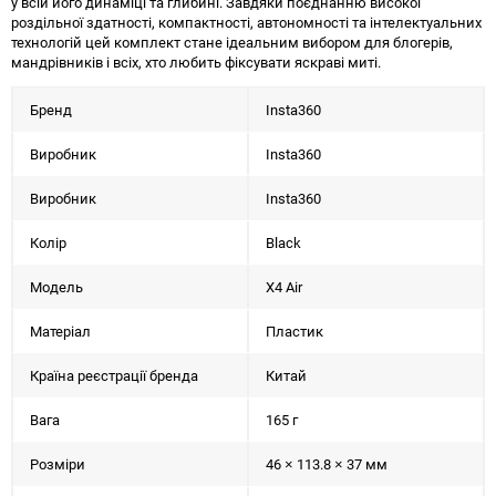
у всій його динаміці та глибині. Завдяки поєднанню високої
роздільної здатності, компактності, автономності та інтелектуальних
технологій цей комплект стане ідеальним вибором для блогерів,
мандрівників і всіх, хто любить фіксувати яскраві миті.
Бренд
Insta360
Виробник
Insta360
Виробник
Insta360
Колір
Black
Модель
X4 Air
Матеріал
Пластик
Країна реєстрації бренда
Китай
Вага
165 г
Розміри
46 × 113.8 × 37 мм