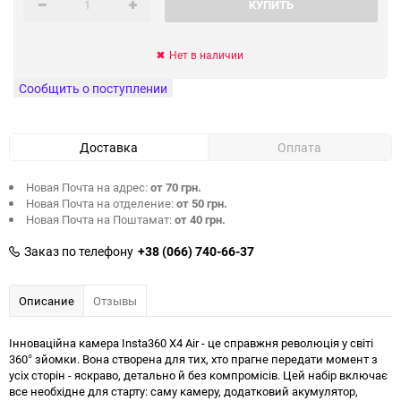
КУПИТЬ
Нет в наличии
Сообщить о поступлении
Доставка
Оплата
Новая Почта на адрес:
от 70 грн.
Новая Почта на отделение:
от 50 грн.
Новая Почта на Поштамат:
от 40 грн.
Заказ по телефону
+38 (066) 740-66-37
Описание
Отзывы
Інноваційна камера Insta360 X4 Air - це справжня революція у світі
360° зйомки. Вона створена для тих, хто прагне передати момент з
усіх сторін - яскраво, детально й без компромісів. Цей набір включає
все необхідне для старту: саму камеру, додатковий акумулятор,