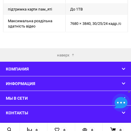
підтримка карти пам_яті
До 1TB
Максимальна роздільна
7680 × 3840, 30/25/24 кадр./с
здатність відео
наверх
КОМПАНИЯ
ИНФОРМАЦИЯ
×
МЫ В СЕТИ
КОНТАКТЫ
© 2026 ConsoleWars - Вы нашли то что искали!
0
0
0
0