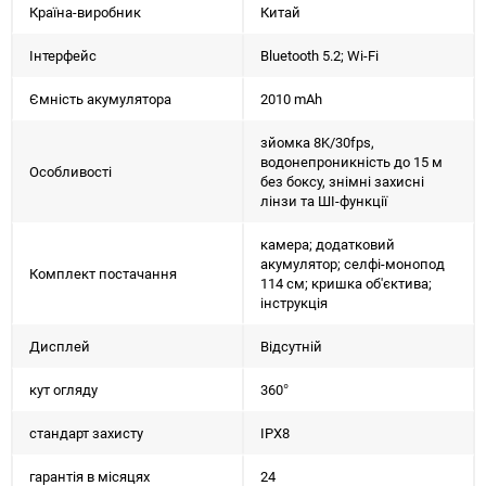
Країна-виробник
Китай
Інтерфейс
Bluetooth 5.2; Wi-Fi
Ємність акумулятора
2010 mAh
зйомка 8K/30fps,
водонепроникність до 15 м
Особливості
без боксу, знімні захисні
лінзи та ШІ-функції
камера; додатковий
акумулятор; селфі-монопод
Комплект постачання
114 см; кришка об'єктива;
інструкція
Дисплей
Відсутній
кут огляду
360°
стандарт захисту
IPX8
гарантія в місяцях
24