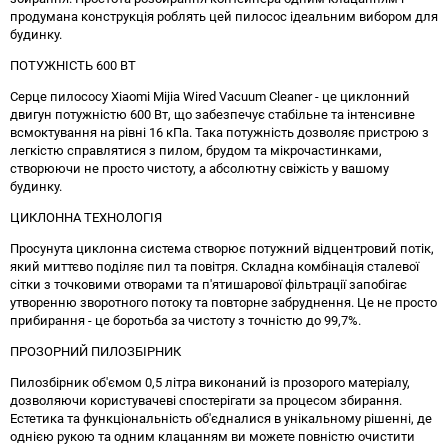
продумана конструкція роблять цей пилосос ідеальним вибором для
будинку.
ПОТУЖНІСТЬ 600 ВТ
Серце пилососу Xiaomi Mijia Wired Vacuum Cleaner - це циклонний
двигун потужністю 600 Вт, що забезпечує стабільне та інтенсивне
всмоктування на рівні 16 кПа. Така потужність дозволяє пристрою з
легкістю справлятися з пилом, брудом та мікрочастинками,
створюючи не просто чистоту, а абсолютну свіжість у вашому
будинку.
ЦИКЛОННА ТЕХНОЛОГІЯ
Просунута циклонна система створює потужний відцентровий потік,
який миттєво поділяє пил та повітря. Складна комбінація сталевої
сітки з точковими отворами та п'ятишарової фільтрації запобігає
утворенню зворотного потоку та повторне забруднення. Це не просто
прибирання - це боротьба за чистоту з точністю до 99,7%.
ПРОЗОРНИЙ ПИЛОЗБІРНИК
Пилозбірник об'ємом 0,5 літра виконаний із прозорого матеріалу,
дозволяючи користувачеві спостерігати за процесом збирання.
Естетика та функціональність об'єдналися в унікальному рішенні, де
однією рукою та одним клацанням ви можете повністю очистити