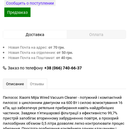
Сообщить о поступлении
Предзаказ
Доставка
Оплата
Новая Почта на адрес:
от 70 грн.
Новая Почта на отделение:
от 50 грн.
Новая Почта на Поштамат:
от 40 грн.
Заказ по телефону
+38 (066) 740-66-37
Описание
Отзывы
Пилосос Xiaomi Mijia Wired Vacuum Cleaner - потужний і компактний
пилосос з циклонним двигуном на 600 Вт і силою всмоктування 16
кПа, що забезпечує ретельне прибирання навіть найдрібніших
частинок. Завдяки п'ятишарової фільтрації з ефективністю 99,7%
пристрій запобігає вторинному забрудненню повітря, а прозорий
пилозбірник об'ємом 0,5 літра дозволяє легко контролювати процес
збирання. Простота розбирання контейнера одним клацанням і