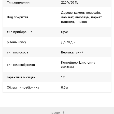
Тип живлення
220 V/50 Гц
Дерево, кахель, ковролін,
Вид покриття
ламінат, лінолеум, паркет,
пластик, плитка
тип прибирання
Сухе
рівень шуму
До 79 дБ
тип пилососа
Вертикальний
Контейнер, Циклонна
тип пилозбірника
система
гарантія в місяцях
12
Об_єм пилозбірника
0.5 л
наверх