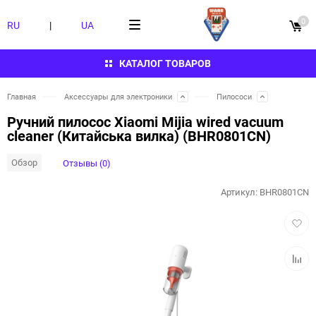
0
RU
|
UA
КАТАЛОГ ТОВАРОВ
Главная
Аксессуары для электроники
Пилососи
Ручний пилосос Xiaomi Mijia wired vacuum
cleaner (Китайська вилка) (BHR0801CN)
Обзор
Отзывы (0)
Артикул:
BHR0801CN
Добав
в
избра
Добав
к
сравн