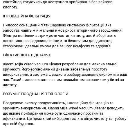
контейнер, готуючись до наступного прибирання без зайвого
клопоту.
ІННОВАЦІЙНА ФІЛЬТРАЦІЯ
Пилосос оснащений п'ятишаровою системою фільтрації, яка
запобігає навіть мінімальній ймовірності вторинного забруднення.
Фільтри не тільки затримують частинки пилу, але й зберігають
навколишнє середовище свіжим та безпечним для дихання,
створюючи ідеальні умови для вашого комфорту та здоров'я.
ЕФЕКТИВНІСТЬ В ДЕТАЛЯХ
Xiaomi Mijia Wired Vacuum Cleaner розроблено для максимальної
зручності. Його ергономічний дизайн забезпечує простоту
використання, а система швидкого розбору дозволяє економити ваш
час. Такий пилосос стане вашим незамінним союзником у битві за
чистоту.
РОЗУМНЕ ПОЄДНАННЯ ТЕХНОЛОГІЙ
Поєднуючи високу продуктивність, інноваційну фільтрацію та
зручність використання, Xiaomi Mijia Wired Vacuum Cleaner доводить,
що якісне прибирання може бути одночасно простим та
ефективним. Це ідеальний вибір для тих, хто цінує чистоту та турботу
про свій будинок.