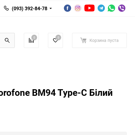
(093) 392-84-78
0
0
Корзина
пуста
rofone BM94 Type-C Білий