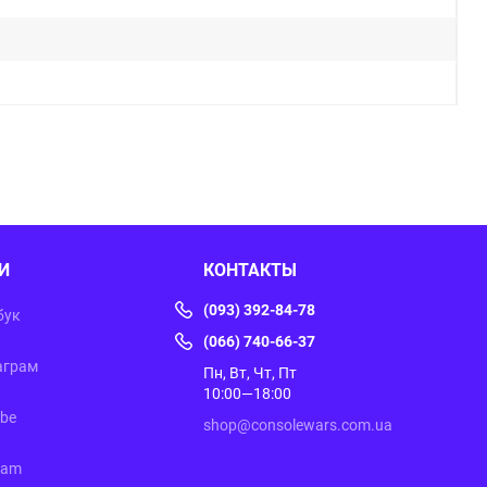
И
КОНТАКТЫ
(093) 392-84-78
бук
(066) 740-66-37
аграм
Пн, Вт, Чт, Пт
10:00—18:00
ube
shop@consolewars.com.ua
ram