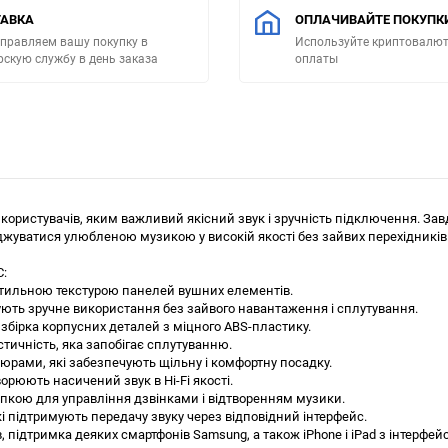
АВКА
ОПЛАЧИВАЙТЕ ПОКУПК
правляем вашу покупку в
Используйте криптовалют
рскую службу в день заказа
оплаты
 користувачів, яким важливий якісний звук і зручність підключення. За
уватися улюбленою музикою у високій якості без зайвих перехідників
C:
стильною текстурою панелей вушних елементів.
ують зручне використання без зайвого навантаження і сплутування.
 збірка корпусних деталей з міцного ABS-пластику.
стичність, яка запобігає сплутуванню.
рами, які забезпечують щільну і комфортну посадку.
рюють насичений звук в Hi-Fi якості.
опкою для управління дзвінками і відтворенням музики.
кі підтримують передачу звуку через відповідний інтерфейс.
в, підтримка деяких смартфонів Samsung, а також iPhone і iPad з інтерфей