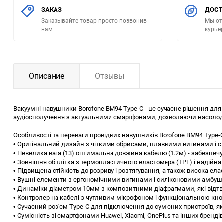
ЗАКАЗ
ДОСТ
Заказывайте товар просто позвонив
Мы от
нам
курье
Описание
Отзывы
Вакуумні навушники Borofone BM94 Type-C - це сучасне рішення для
аудіосполучення з актуальними смартфонами, дозволяючи насолодж
Особливості та переваги провідних навушників Borofone BM94 Type-
• Оригінальний дизайн з чіткими обрисами, плавними вигинами і 
• Невелика вага (13) оптимальна довжина кабелю (1.2м) - забезпеч
• Зовнішня обплітка з термопластичного еластомера (TPE) і надійна
• Підвищена стійкість до розриву і розтягування, а також висока ела
• Вушні елементи з ергономічними вигинами і силіконовими амбушю
• Динаміки діаметром 10мм з композитними діафрагмами, які відтво
• Контролер на кабелі з чутливим мікрофоном і функціональною кн
• Сучасний роз'єм Type-C для підключення до сумісних пристроїв, я
• Сумісність зі смартфонами Huawei, Xiaomi, OnePlus та інших бренді