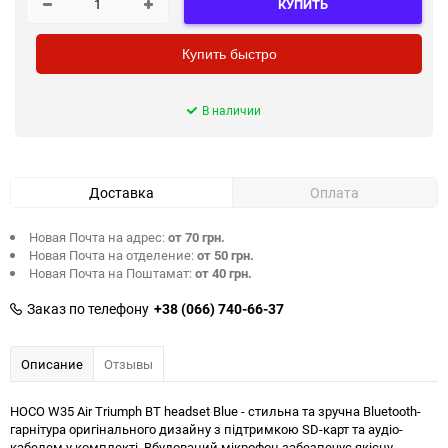
КУПИТЬ
Купить быстро
В наличии
Доставка
Оплата
Новая Почта на адрес:
от 70 грн.
Новая Почта на отделение:
от 50 грн.
Новая Почта на Поштамат:
от 40 грн.
Заказ по телефону
+38 (066) 740-66-37
Описание
Отзывы
HOCO W35 Air Triumph BT headset Blue - стильна та зручна Bluetooth-
гарнітура оригінального дизайну з підтримкою SD-карт та аудіо-
кабелем у комплекті. Вбудований мікрофон забезпечує якісну