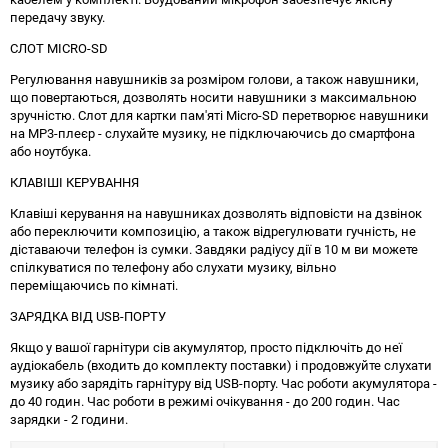
передачу звуку.
СЛОТ MICRO-SD
Регулювання навушників за розміром голови, а також навушники,
що повертаються, дозволять носити навушники з максимальною
зручністю. Слот для картки пам'яті Micro-SD перетворює навушники
на MP3-плеєр - слухайте музику, не підключаючись до смартфона
або ноутбука.
КЛАВІШІ КЕРУВАННЯ
Клавіші керування на навушниках дозволять відповісти на дзвінок
або переключити композицію, а також відрегулювати гучність, не
діставаючи телефон із сумки. Завдяки радіусу дії в 10 м ви можете
спілкуватися по телефону або слухати музику, вільно
переміщаючись по кімнаті.
ЗАРЯДКА ВІД USB-ПОРТУ
Якщо у вашої гарнітури сів акумулятор, просто підключіть до неї
аудіокабель (входить до комплекту поставки) і продовжуйте слухати
музику або зарядіть гарнітуру від USB-порту. Час роботи акумулятора -
до 40 годин. Час роботи в режимі очікування - до 200 годин. Час
зарядки - 2 години.