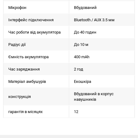
Мікрофон
Вбудований
Інтерфейс підключення
Bluetooth / AUX 3.5 мм
Час роботи від акумулятора
До 40 годин
Радіус дії
До 10 м
Ємність акумулятора
400 mAh
Час заряджання
2 год
Матеріал амбушурів
Екошкіра
Вбудований в корпус
конструкція
навушників
гарантія в місяцях
12