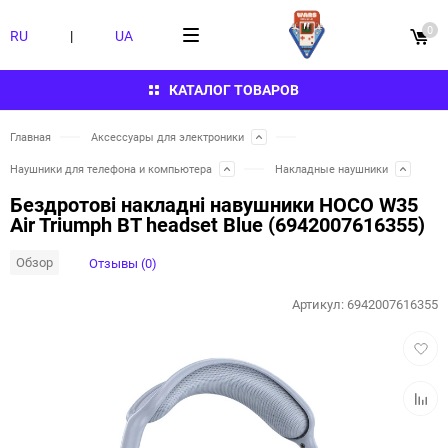
0
RU
|
UA
КАТАЛОГ ТОВАРОВ
Главная
Аксессуары для электроники
Наушники для телефона и компьютера
Накладные наушники
Бездротові накладні навушники HOCO W35
Air Triumph BT headset Blue (6942007616355)
Обзор
Отзывы (0)
Артикул:
6942007616355
Добав
в
избра
Добав
к
сравн