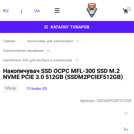
0
RU
|
UA
КАТАЛОГ ТОВАРОВ
Главная
Аксессуары для электроники
Компьютерная периферия
Накопитель SSD для ноутбука и компьютера
Накопичувач SSD OCPC MFL-300 SSD M.2
NVME PCIE 3.0 512GB (SSDM2PCIEF512GB)
Обзор
Отзывы (0)
Артикул:
SSDM2PCIEF512GB
Добав
в
избра
Добав
к