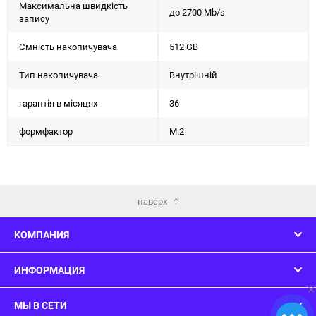
Максимальна швидкість
до 2700 Mb/s
запису
Ємність накопичувача
512 GB
Тип накопичувача
Внутрішній
гарантія в місяцях
36
формфактор
M.2
наверх
КОМПАНИЯ
ИНФОРМАЦИЯ
×
МЫ В СЕТИ