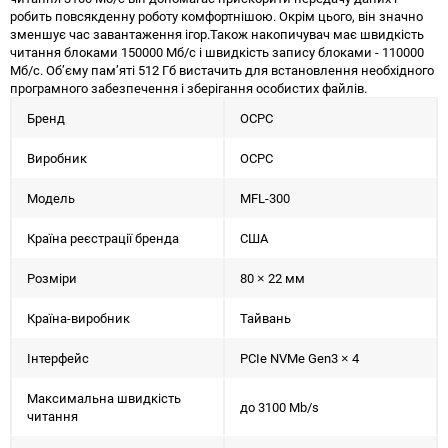
робить повсякденну роботу комфортнішою. Окрім цього, він значно
зменшує час завантаження ігор.Також накопичувач має швидкість
читання блоками 150000 Мб/с і швидкість запису блоками - 110000
Мб/с. Об’єму пам’яті 512 Гб вистачить для встановлення необхідного
програмного забезпечення і зберігання особистих файлів.
Бренд
OCPC
Виробник
OCPC
Модель
MFL-300
Країна реєстрації бренда
США
Розміри
80 × 22 мм
Країна-виробник
Тайвань
Інтерфейс
PCIe NVMe Gen3 × 4
Максимальна швидкість
до 3100 Mb/s
читання