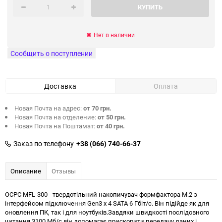
КУПИТЬ
Нет в наличии
Сообщить о поступлении
Доставка
Оплата
Новая Почта на адрес:
от 70 грн.
Новая Почта на отделение:
от 50 грн.
Новая Почта на Поштамат:
от 40 грн.
Заказ по телефону
+38 (066) 740-66-37
Описание
Отзывы
OCPC MFL-300 - твердотільний накопичувач формфактора M.2 з
інтерфейсом підключення Gen3 х 4 SATA 6 Гбіт/с. Він підійде як для
оновлення ПК, так і для ноутбуків.Завдяки швидкості послідовного
читання 3100 Мб/с він допомагає прискорити передачу даних і